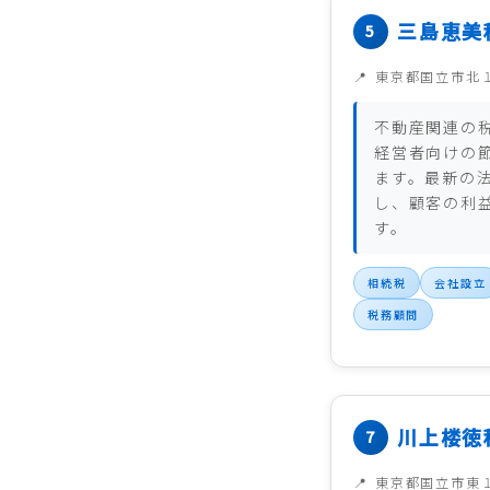
三島恵美
東京都国立市北
不動産関連の
経営者向けの
ます。最新の
し、顧客の利
す。
相続税
会社設立
税務顧問
川上楼徳
東京都国立市東