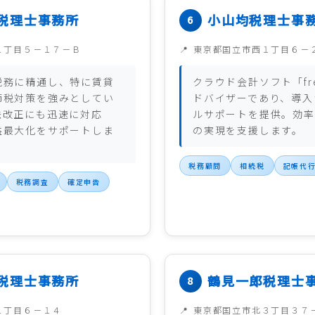
税理士事務所
小山均税理士事
１丁目５－１７－Ｂ
東京都国立市西１丁目６－
税務に精通し、特に賃貸
クラウド会計ソフト「fr
節税対策を強みとしてい
ドバイザーであり、導入
法改正にも迅速に対応
ルサポートを提供。効率
益最大化をサポートしま
の実現を支援します。
税務顧問
相続税
記帳代
税務調査
確定申告
税理士事務所
鶴見一郎税理士
１丁目６－１４
東京都国立市北３丁目３７