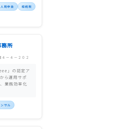
法人税申告
相続税
事務所
目４－４－２０２
eee」の認定ア
から運用サポ
、業務効率化
コンサル