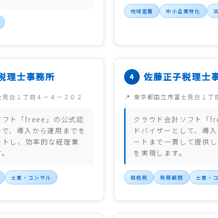
地域密着
中小企業特化
税理士事務所
佐藤正子税理士
士見台１丁目４－４－２０２
東京都国立市富士見台１丁
フト「freee」の公式認
クラウド会計ソフト「fr
ーで、導入から運用までを
ドバイザーとして、導入
ートし、効率的な経理業
ートまで一貫して提供し
す。
を実現します。
士業・コンサル
相続税
税務顧問
士業・