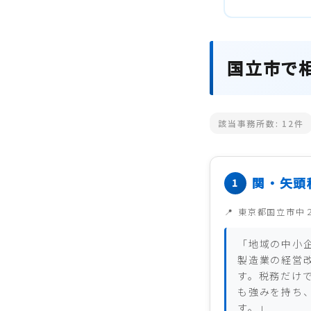
国立市で
該当事務所数:
12
件
関・矢頭
東京都国立市中
「地域の中小
製造業の経営
す。税務だけ
も強みを持ち
す。」