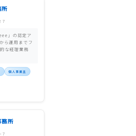
務所
２７
eee」の認定ア
から運用までフ
的な経理業務
行
個人事業主
事務所
－７