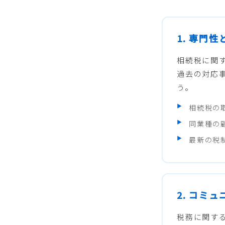
1. 専門
相続税に関
過去の対応
う。
相続税の
同業種の
最新の税
2. コミ
税務に関す