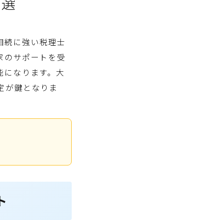
2選
相続に強い税理士
家のサポートを受
能になります。大
定が鍵となりま
ト