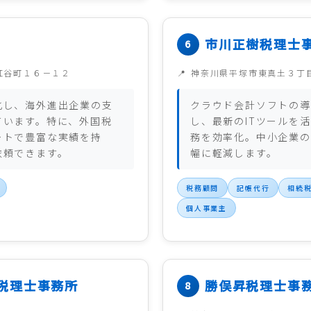
市川正樹税理士
紅谷町１６－１２
神奈川県平塚市東真土３丁
化し、海外進出企業の支
クラウド会計ソフトの導
ています。特に、外国税
し、最新のITツールを
ートで豊富な実績を持
務を効率化。中小企業の
依頼できます。
幅に軽減します。
税務顧問
記帳代行
相続
個人事業主
税理士事務所
勝俣昇税理士事