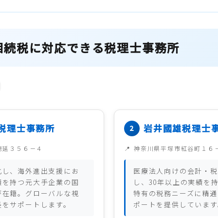
相続税に対応できる税理士事務所
税理士事務所
岩井國雄税理士
徳延３５６－４
神奈川県平塚市紅谷町１６
化し、海外進出支援にお
医療法人向けの会計・税
績を持つ元大手企業の国
し、30年以上の実績を
が在籍。グローバルな視
特有の税務ニーズに精通
長をサポートします。
ポートを提供しています