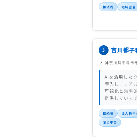
相続税
地域密着
吉川都子
神奈川県平塚市
AIを活用した
導入し、リア
可視化と効率
提供していま
相続税
法人税申
確定申告