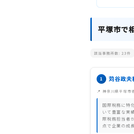
平塚市で
該当事務所数:
23
件
苅谷政夫
神奈川県平塚市
国際税務に特
いて豊富な実
際税務担当者
点で企業の成