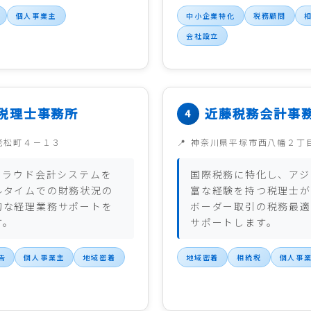
個人事業主
中小企業特化
税務顧問
会社設立
税理士事務所
近藤税務会計事
老松町４－１３
神奈川県平塚市西八幡２丁
クラウド会計システムを
国際税務に特化し、アジ
ルタイムでの財務状況の
富な経験を持つ税理士が
的な経理業務サポートを
ボーダー取引の税務最適
す。
サポートします。
告
個人事業主
地域密着
地域密着
相続税
個人事