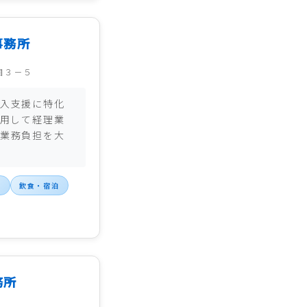
事務所
目３－５
入支援に特化
活用して経理業
業務負担を大
税
飲食・宿泊
務所