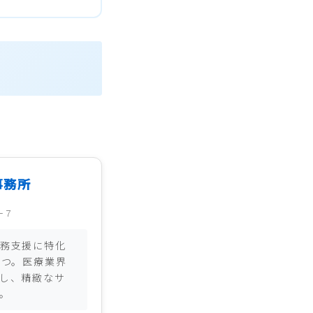
事務所
－７
務支援に特化
持つ。医療業界
し、精緻なサ
。