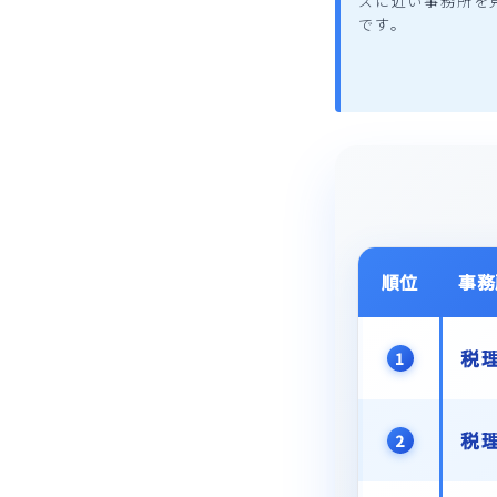
ズに近い事務所を
です。
順位
事務
税
1
税
2