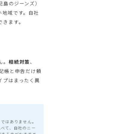
児島のジーンズ）
い地域です。自社
できます。
ん。
相続対策
、
記帳と申告だけ頼
イプはまったく異
のではありません。
比べて、自社のニー