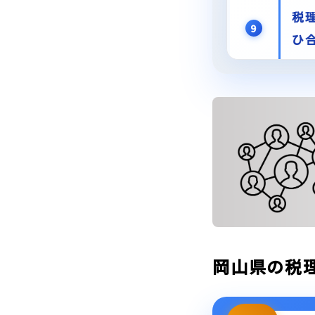
税
9
ひ
岡山県の税