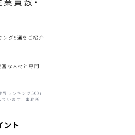
従業員数・
キング9選をご紹介
豊富な人材と専門
界ランキング500」
成しています。事務所
イント