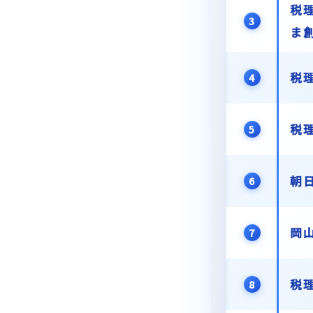
税
3
ま
税
4
税
5
朝
6
岡
7
税
8