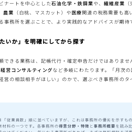
ビナートを中心とした
石油化学・鉄鋼業
や、
繊維産業
（
、
農業
（白桃、マスカット）や
医療
関連の税務需要も高
る事務所を選ぶことで、より実践的なアドバイスが期待
したいか」を明確にしてから探す
頼できる業務は、記帳代行・確定申告だけではありませ
、
経営コンサルティング
など多岐にわたります。「月次の
経営の相談相手がほしい」のかで、選ぶべき事務所のタ
方
は「従業員数」順に並べていますが、これは事務所の優劣を示すも
断材料の一つです。各事務所の
得意分野・特徴
と
事務所概要
を読み