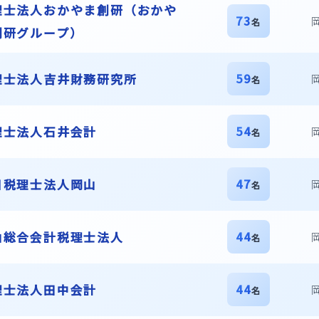
理士法人おかやま創研（おかや
73
名
創研グループ）
59
理士法人吉井財務研究所
名
54
理士法人石井会計
名
47
日税理士法人岡山
名
44
山総合会計税理士法人
名
44
理士法人田中会計
名