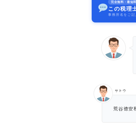
完全無料・最短
この税理
事務所名をご記
サトウ
荒谷徳安