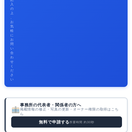
入
の
上
、
お
気
軽
に
お
問
い
合
わ
せ
く
だ
さ
い
事務所の代表者・関係者の方へ
掲載情報の修正・写真の更新・オーナー権限の取得はこち
ら
無料で申請する
所要時間 約30秒