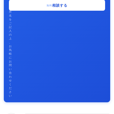
事
相談する
無料
務
所
名
を
ご
記
入
の
上
、
お
気
軽
に
お
問
い
合
わ
せ
く
だ
さ
い