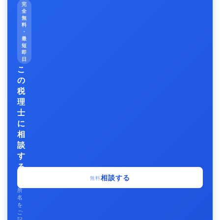
完
全
無
料
・
最
短
即
日
こ
の
税
理
士
に
相
談
す
る
事
相談する
無料
務
所
名
を
ご
記