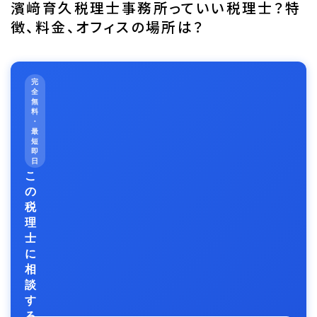
濱﨑育久税理士事務所っていい税理士？特
徴、料金、オフィスの場所は？
完
全
無
料
・
最
短
即
日
こ
の
税
理
士
に
相
談
す
る