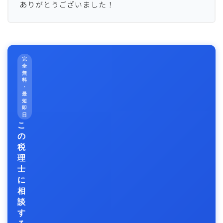
ありがとうございました！
完
全
無
料
・
最
短
即
日
こ
の
税
理
士
に
相
談
す