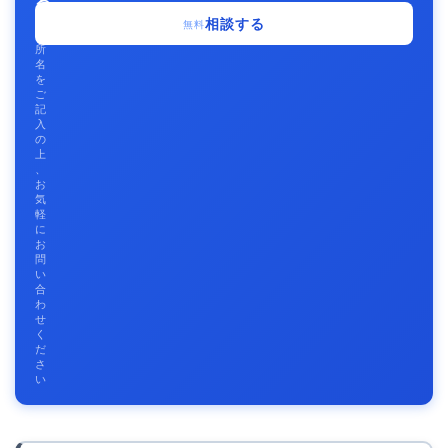
る
事
相談する
無料
務
所
名
を
ご
記
入
の
上
、
お
気
軽
に
お
問
い
合
わ
せ
く
だ
さ
い