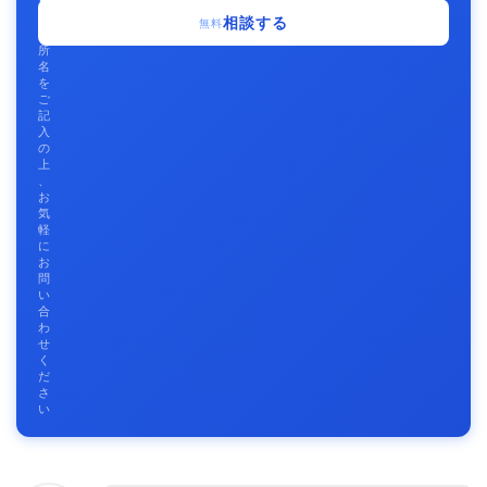
事
相談する
無料
務
所
名
を
ご
記
入
の
上
、
お
気
軽
に
お
問
い
合
わ
せ
く
だ
さ
い