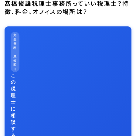
髙橋俊雄税理士事務所っていい税理士？特
徴、料金、オフィスの場所は？
完
全
無
料
・
最
短
即
日
こ
の
税
理
士
に
相
談
す
る