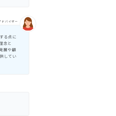
アドバイザー
する点に
理念と
発展や顧
供してい