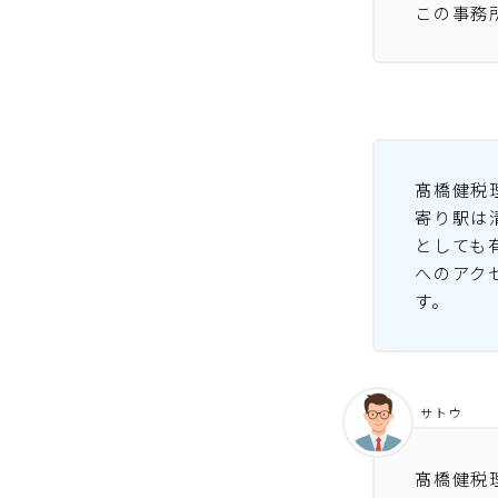
この事務
髙橋健税
寄り駅は
としても
へのアク
す。
サトウ
髙橋健税