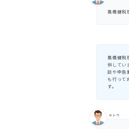
髙橋健税
髙橋健税
供してい
談や申告
も行って
す。
サトウ