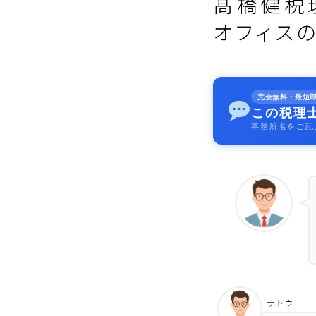
髙橋健税
オフィス
完全無料・最短
この税理
事務所名をご記
サトウ