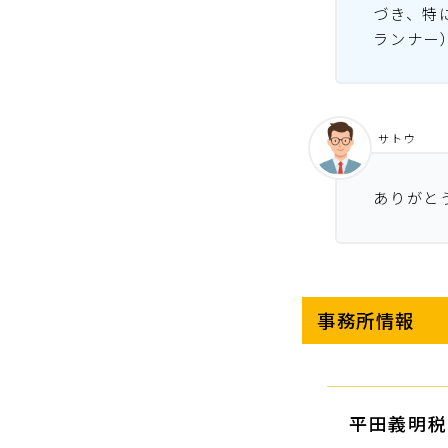
づき、特
ランナー
サトウ
ありがと
事務所情報
平田義明税