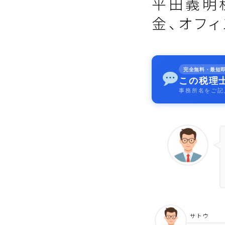
平田義明
金、オフ
完全無料・最短
この税理
事務所名をご記
サトウ