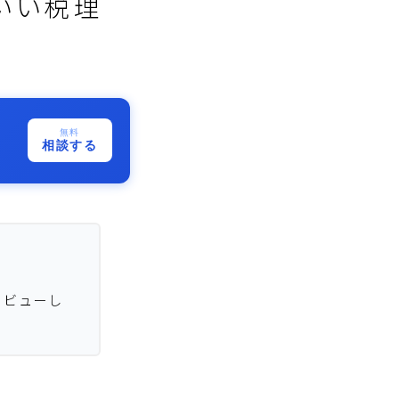
いい税理
無料
相談する
タビューし