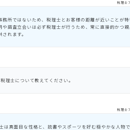
税理士
事務所ではないため、税理士とお客様の距離が近いことが特
明や調査立会いは必ず税理士が行うため、常に直接的かつ親
供されます。
彦 税理士について教えてください。
税理士
理士は真面目な性格と、読書やスポーツを好む穏やかな人物