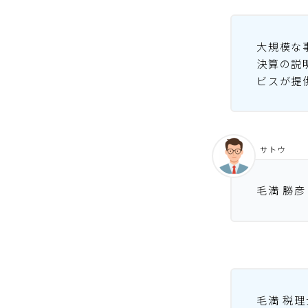
大規模な
決算の説
ビスが提
サトウ
毛満 勝
毛満 税