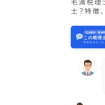
毛満税理
士？特徴
完全無料・最短
この税理
事務所名をご記