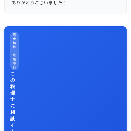
ありがとうございました！
完
全
無
料
・
最
短
即
日
こ
の
税
理
士
に
相
談
す