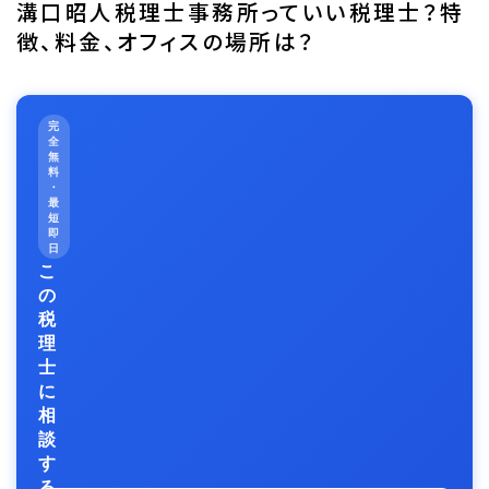
溝口昭人税理士事務所っていい税理士？特
徴、料金、オフィスの場所は？
完
全
無
料
・
最
短
即
日
こ
の
税
理
士
に
相
談
す
る