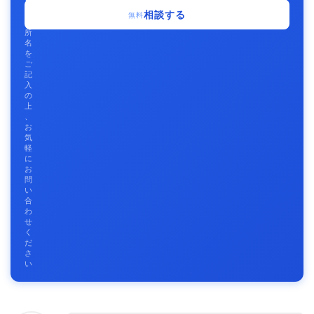
事
相談する
無料
務
所
名
を
ご
記
入
の
上
、
お
気
軽
に
お
問
い
合
わ
せ
く
だ
さ
い