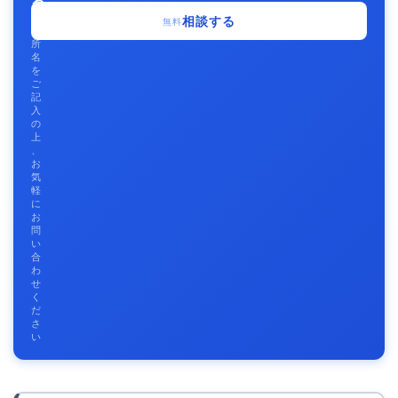
る
事
相談する
無料
務
所
名
を
ご
記
入
の
上
、
お
気
軽
に
お
問
い
合
わ
せ
く
だ
さ
い