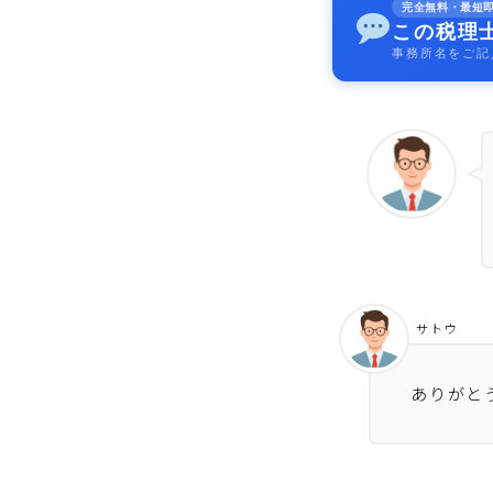
完全無料・最短
この税理
事務所名をご記
サトウ
ありがと