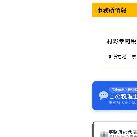
事務所情報
村野幸司税
所在地
奈良
完全無料・最短
この税理
事務所名をご記
事務所の代
掲載情報の修