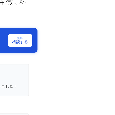
特徴、料
無料
相談する
みました！