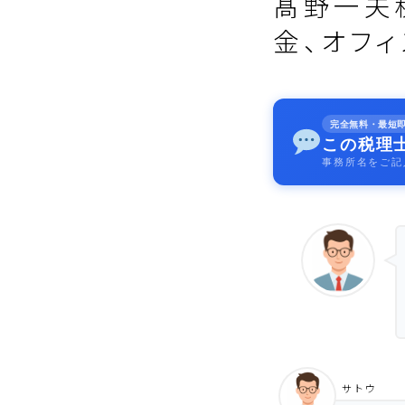
髙野一夫
金、オフ
完全無料・最短
この税理
事務所名をご記
サトウ