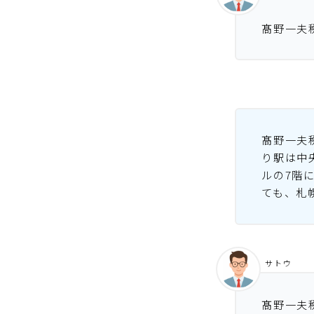
髙野一夫
髙野一夫
り駅は中
ルの7階
ても、札
サトウ
髙野一夫