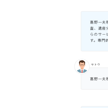
髙野一夫
査、遺産
らのサー
す。専門
サトウ
髙野一夫