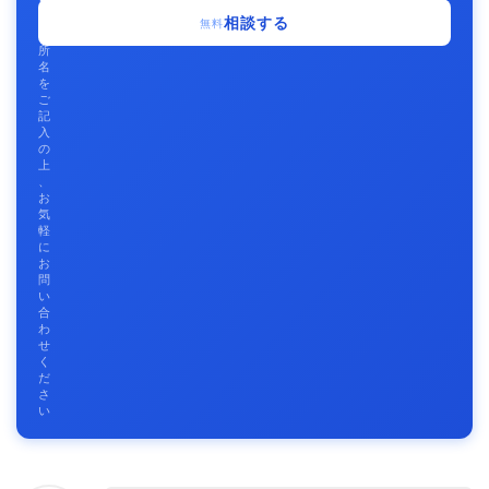
事
相談する
無料
務
所
名
を
ご
記
入
の
上
、
お
気
軽
に
お
問
い
合
わ
せ
く
だ
さ
い