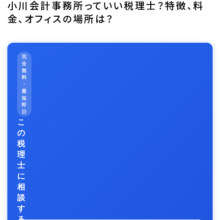
小川会計事務所っていい税理士？特徴、料
金、オフィスの場所は？
完
全
無
料
・
最
短
即
日
こ
の
税
理
士
に
相
談
す
る