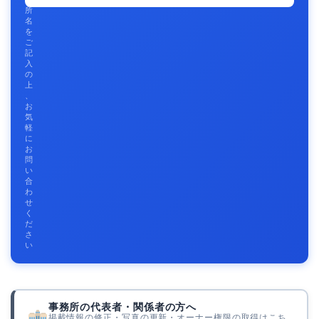
所
名
を
ご
記
入
の
上
、
お
気
軽
に
お
問
い
合
わ
せ
く
だ
さ
い
事務所の代表者・関係者の方へ
掲載情報の修正・写真の更新・オーナー権限の取得はこち