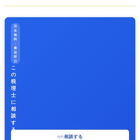
完
全
無
料
・
最
短
即
日
こ
の
税
理
士
に
相
談
す
る
事
相談する
無料
務