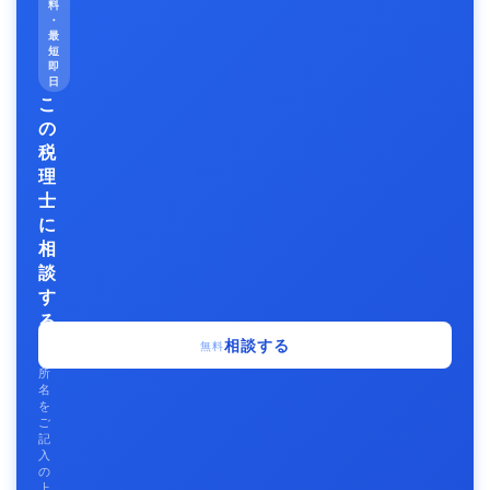
料
・
最
短
即
日
こ
の
税
理
士
に
相
談
す
る
事
相談する
無料
務
所
名
を
ご
記
入
の
上