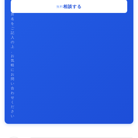
事
相談する
無料
務
所
名
を
ご
記
入
の
上
、
お
気
軽
に
お
問
い
合
わ
せ
く
だ
さ
い