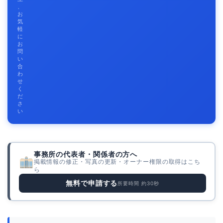
、
お
気
軽
に
お
問
い
合
わ
せ
く
だ
さ
い
事務所の代表者・関係者の方へ
掲載情報の修正・写真の更新・オーナー権限の取得はこち
ら
無料で申請する
所要時間 約30秒