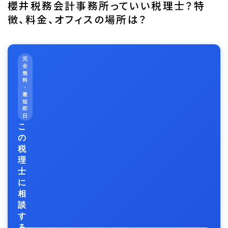
櫻井税務会計事務所っていい税理士？特
徴、料金、オフィスの場所は？
完
全
無
料
・
最
短
即
日
こ
の
税
理
士
に
相
談
す
る