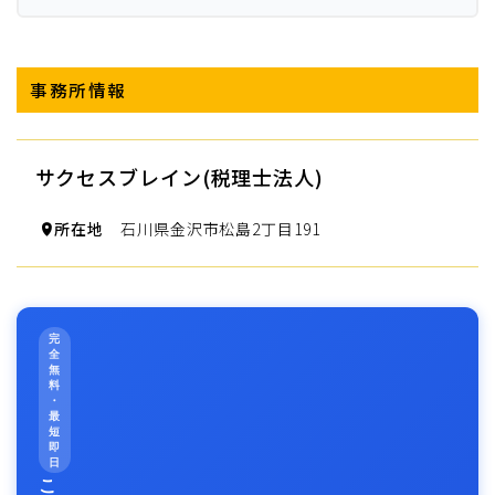
事務所情報
サクセスブレイン(税理士法人)
所在地
石川県金沢市松島2丁目191
完
全
無
料
・
最
短
即
日
こ