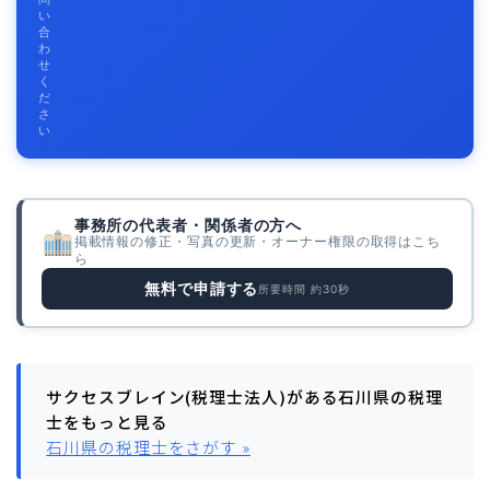
い
合
わ
せ
く
だ
さ
い
事務所の代表者・関係者の方へ
掲載情報の修正・写真の更新・オーナー権限の取得はこち
ら
無料で申請する
所要時間 約30秒
サクセスブレイン(税理士法人)がある石川県の税理
士をもっと見る
石川県の税理士をさがす »