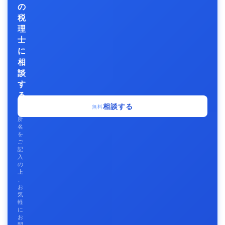
の
税
理
士
に
相
談
す
る
事
相談する
無料
務
所
名
を
ご
記
入
の
上
、
お
気
軽
に
お
問