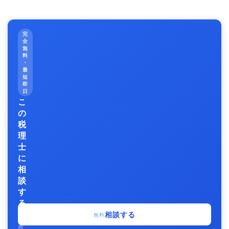
完
全
無
料
・
最
短
即
日
こ
の
税
理
士
に
相
談
す
る
事
相談する
無料
務
所