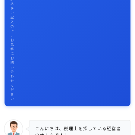
名
を
ご
記
入
の
上
、
お
気
軽
に
お
問
い
合
わ
せ
く
だ
さ
い
こんにちは、税理士を探している経営者
のサトウです！