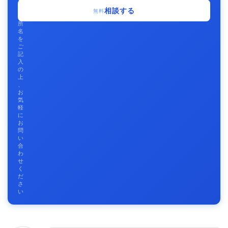
事
相談する
無料
務
所
名
を
ご
記
入
の
上
、
お
気
軽
に
お
問
い
合
わ
せ
く
だ
さ
い