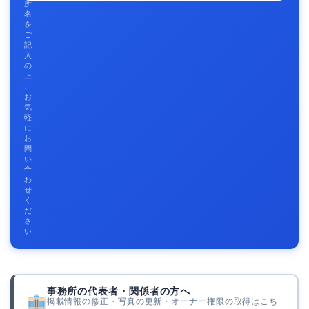
所
名
を
ご
記
入
の
上
、
お
気
軽
に
お
問
い
合
わ
せ
く
だ
さ
い
事務所の代表者・関係者の方へ
掲載情報の修正・写真の更新・オーナー権限の取得はこち