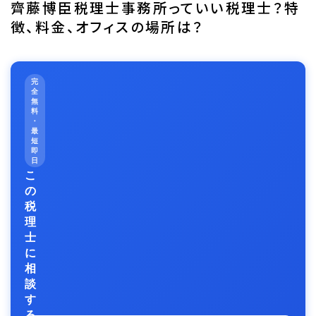
齊藤博臣税理士事務所っていい税理士？特
徴、料金、オフィスの場所は？
完
全
無
料
・
最
短
即
日
こ
の
税
理
士
に
相
談
す
る