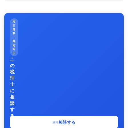
完
全
無
料
・
最
短
即
日
こ
の
税
理
士
に
相
談
す
る
事
相談する
無料
務