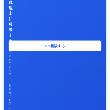
税
理
士
に
相
談
す
る
事
相談する
無料
務
所
名
を
ご
記
入
の
上
、
お
気
軽
に
お
問
い