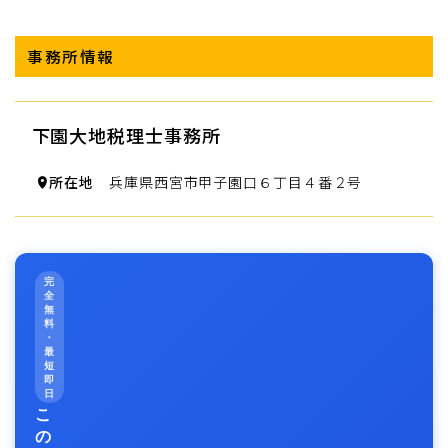
事務所情報
下園大地税理士事務所
所在地
兵庫県西宮市甲子園口６丁目４番２号
完
全
無
料
・
最
短
即
日
こ
の