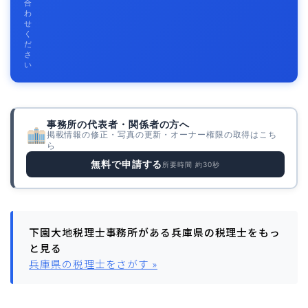
合
わ
せ
く
だ
さ
い
事務所の代表者・関係者の方へ
掲載情報の修正・写真の更新・オーナー権限の取得はこち
ら
無料で申請する
所要時間 約30秒
下園大地税理士事務所がある兵庫県の税理士をもっ
と見る
兵庫県の税理士をさがす »