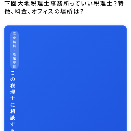
下園大地税理士事務所っていい税理士？特
徴、料金、オフィスの場所は？
完
全
無
料
・
最
短
即
日
こ
の
税
理
士
に
相
談
す
る