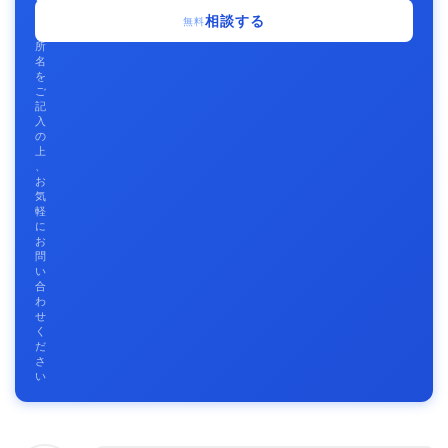
事
相談する
無料
務
所
名
を
ご
記
入
の
上
、
お
気
軽
に
お
問
い
合
わ
せ
く
だ
さ
い