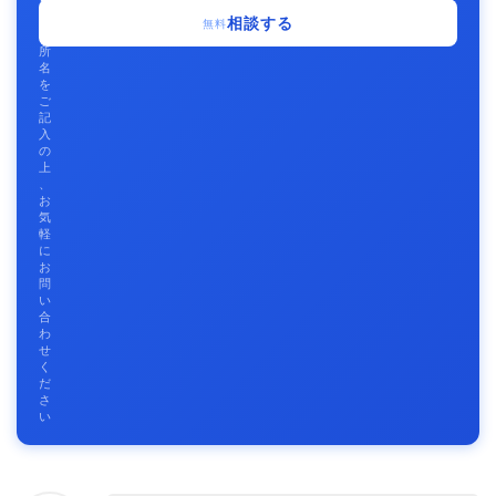
事
相談する
無料
務
所
名
を
ご
記
入
の
上
、
お
気
軽
に
お
問
い
合
わ
せ
く
だ
さ
い