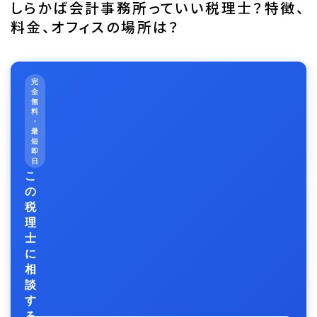
しらかば会計事務所っていい税理士？特徴、
料金、オフィスの場所は？
完
全
無
料
・
最
短
即
日
こ
の
税
理
士
に
相
談
す
る