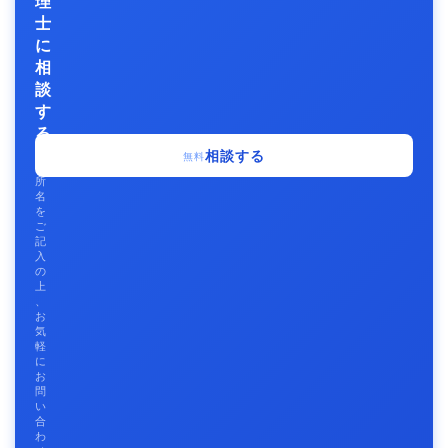
理
士
に
相
談
す
る
事
相談する
無料
務
所
名
を
ご
記
入
の
上
、
お
気
軽
に
お
問
い
合
わ