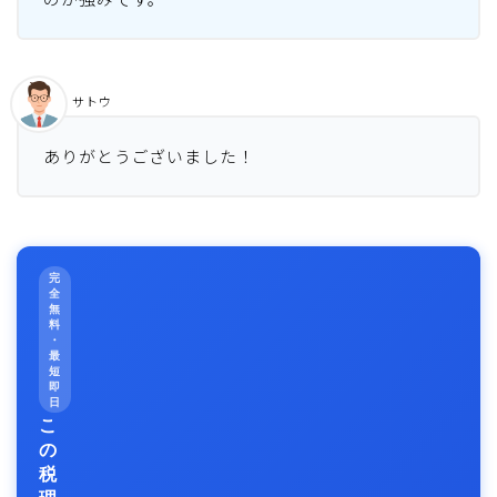
サトウ
ありがとうございました！
完
全
無
料
・
最
短
即
日
こ
の
税