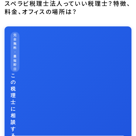
スペラビ税理士法人っていい税理士？特徴、
料金、オフィスの場所は？
完
全
無
料
・
最
短
即
日
こ
の
税
理
士
に
相
談
す
る