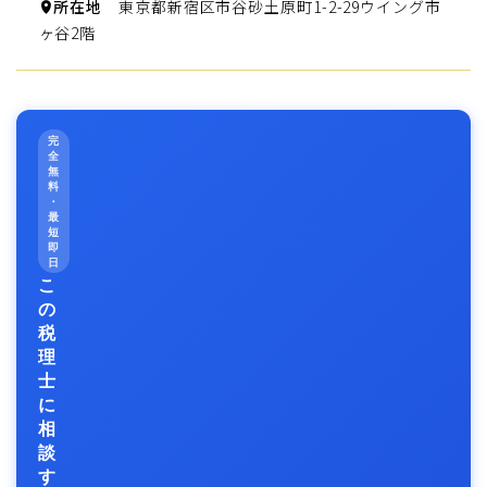
所在地
東京都新宿区市谷砂土原町1-2-29ウイング市
ヶ谷2階
完
全
無
料
・
最
短
即
日
こ
の
税
理
士
に
相
談
す