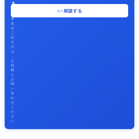
る
事
相談する
無料
務
所
名
を
ご
記
入
の
上
、
お
気
軽
に
お
問
い
合
わ
せ
く
だ
さ
い