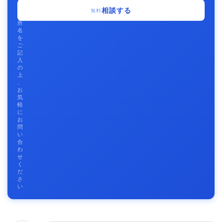
事
相談する
無料
務
所
名
を
ご
記
入
の
上
、
お
気
軽
に
お
問
い
合
わ
せ
く
だ
さ
い