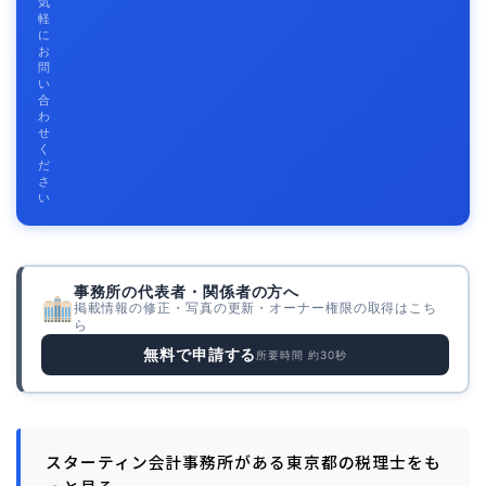
気
軽
に
お
問
い
合
わ
せ
く
だ
さ
い
事務所の代表者・関係者の方へ
掲載情報の修正・写真の更新・オーナー権限の取得はこち
ら
無料で申請する
所要時間 約30秒
スターティン会計事務所がある東京都の税理士をも