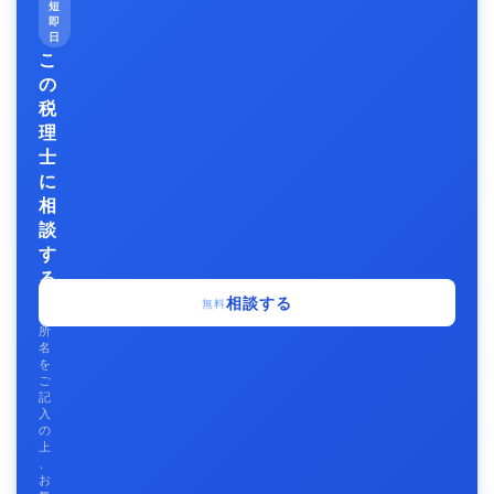
短
即
日
こ
の
税
理
士
に
相
談
す
る
事
相談する
無料
務
所
名
を
ご
記
入
の
上
、
お