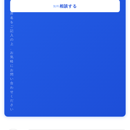
事
相談する
無料
務
所
名
を
ご
記
入
の
上
、
お
気
軽
に
お
問
い
合
わ
せ
く
だ
さ
い