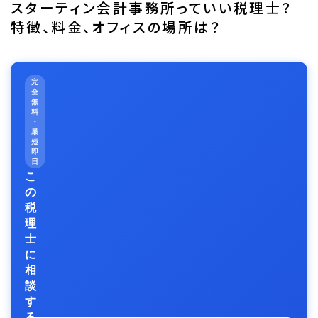
スターティン会計事務所っていい税理士？
特徴、料金、オフィスの場所は？
完
全
無
料
・
最
短
即
日
こ
の
税
理
士
に
相
談
す
る