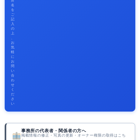
所
名
を
ご
記
入
の
上
、
お
気
軽
に
お
問
い
合
わ
せ
く
だ
さ
い
事務所の代表者・関係者の方へ
掲載情報の修正・写真の更新・オーナー権限の取得はこち