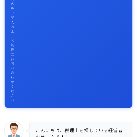
名
を
ご
記
入
の
上
、
お
気
軽
に
お
問
い
合
わ
せ
く
だ
さ
い
こんにちは、税理士を探している経営者
のサトウです！