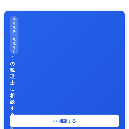
完
全
無
料
・
最
短
即
日
こ
の
税
理
士
に
相
談
す
る
事
相談する
無料
務
所