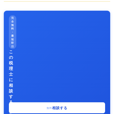
完
全
無
料
・
最
短
即
日
こ
の
税
理
士
に
相
談
す
る
事
相談する
無料
務