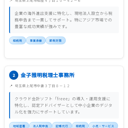
埼玉県上尾市柏座４丁目１０－４２－６
企業の海外進出支援に特化し、現地法人設立から税
務申告まで一貫してサポート。特にアジア市場での
豊富な成功実績が強みです。
相続税
事業承継
節税対策
金子雅明税理士事務所
埼玉県上尾市中妻３丁目８－１２
クラウド会計ソフト「freee」の導入・運用支援に
特化し、認定アドバイザーとして中小企業のデジタ
ル化を強力にサポートしています。
地域密着
法人税申告
記帳代行
相続税
小売・サービス