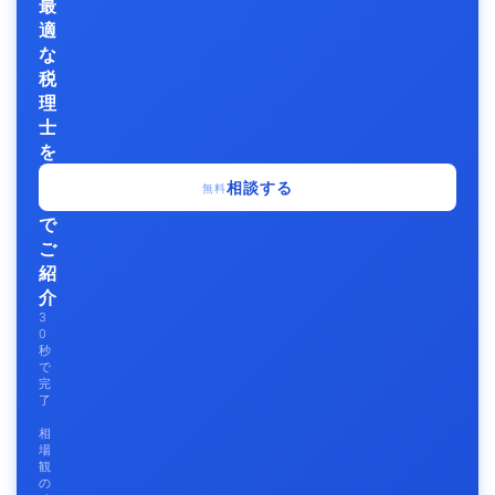
最
適
な
税
理
士
を
無
相談する
無料
料
で
ご
紹
介
3
0
秒
で
完
了
相
場
観
の