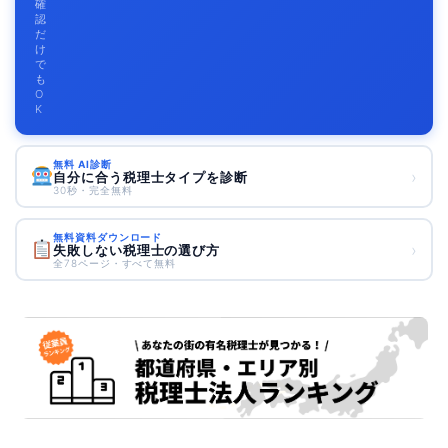
確
認
だ
け
で
も
O
K
無料 AI診断
›
自分に合う税理士タイプを診断
30秒・完全無料
無料資料ダウンロード
›
失敗しない税理士の選び方
全78ページ・すべて無料