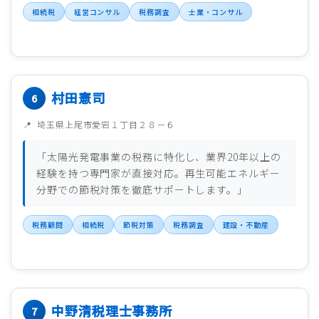
相続税
経営コンサル
税務調査
士業・コンサル
村田憲司
埼玉県上尾市愛宕１丁目２８－６
「太陽光発電事業の税務に特化し、業界20年以上の
経験を持つ専門家が直接対応。再生可能エネルギー
分野での節税対策を徹底サポートします。」
税務顧問
相続税
節税対策
税務調査
建設・不動産
中野清税理士事務所