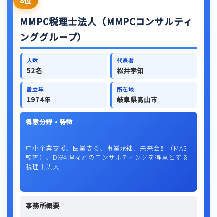
8位
MMPC税理士法人（MMPCコンサルティ
ンググループ）
人数
代表者
52名
松井孝知
設立年
所在地
1974年
岐阜県高山市
得意分野・特徴
中小企業支援、医業支援、事業承継、未来会計（MAS
監査）、DX経理などのコンサルティングを得意とする
税理士法人
事務所概要