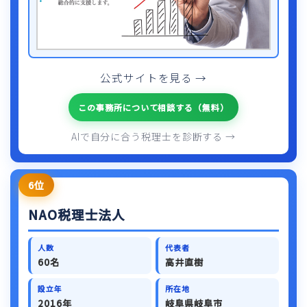
公式サイトを見る →
この事務所について相談する（無料）
AIで自分に合う税理士を診断する →
6位
NAO税理士法人
人数
代表者
60名
高井直樹
設立年
所在地
2016年
岐阜県岐阜市