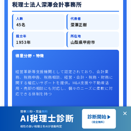
税理士法人深澤会計事務所
人数
代表者
45名
深澤正樹
設立年
所在地
1953年
山梨県甲府市
得意分野・特徴
経営革新等支援機関として認定されており、会計業
務、税務申告、税務相談、経営・会計・税務・財務に
関する幅広いサポートを提供。M&A支援や不動産活
用・売却の相談にも対応し、個々のニーズに柔軟に対
応できる体制を持つ
✕
事務所概要