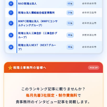
NAO税理士法人
岐阜県岐阜市
60
6
名
税理士法人麋城総合経営事務所
岐阜県羽島市
54
7
名
MMPC税理士法人（MMPCコンサ
岐阜県高山市
52
8
名
ルティンググループ）
税理士法人三澤会計（三澤会計グ
長野県諏訪市
48
9
名
ループ）
税理士法人NEXT（NEXTグルー
岐阜県岐阜市
48
10
名
プ）
税理士事務所の皆様へ
PICK UP
このランキング記事に載りませんか？
毎月先着3社限定・制作費無料
で
貴事務所のインタビュー記事を掲載します。