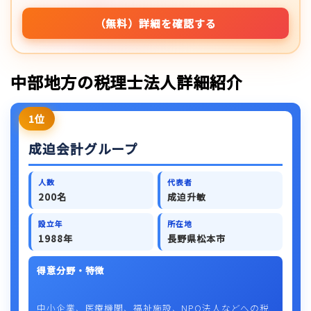
（無料）詳細を確認する
中部地方の税理士法人詳細紹介
1位
成迫会計グループ
人数
代表者
200名
成迫升敏
設立年
所在地
1988年
長野県松本市
得意分野・特徴
中小企業、医療機関、福祉施設、NPO法人などへの税