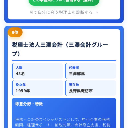
AIで自分に合う税理士を診断する →
9位
税理士法人三澤会計（三澤会計グルー
プ）
人数
代表者
48名
三澤郁馬
設立年
所在地
1959年
長野県諏訪市
得意分野・特徴
税務・会計のスペシャリストとして、中小企業の税務
顧問、経理サポート、納税対策、会社設立支援、税務