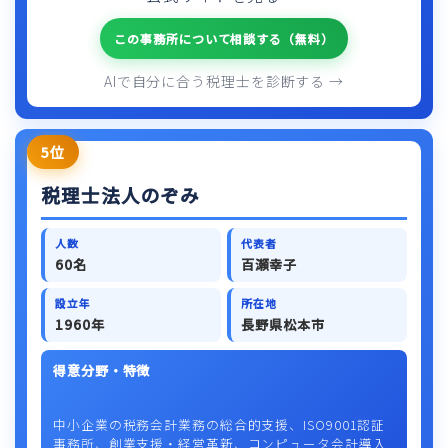
この事務所について相談する（無料）
AIで自分に合う税理士を診断する →
5位
税理士法人のぞみ
人数
代表者
60名
百瀬幸子
設立年
所在地
1960年
長野県松本市
得意分野・特徴
中小企業の税務会計業務の総合的支援、ISO9001認証
事務所、創業支援・経営革新、コンピュータ会計導入