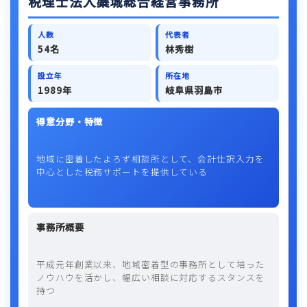
税理士法人麋城総合経営事務所
人数
代表者
54名
林秀樹
設立年
所在地
1989年
岐阜県羽島市
得意分野・特徴
地域に密着したよろず相談所として、会計仕訳入力を
中心とした税務サポートを提供している
事務所概要
平成元年創業以来、地域密着型の事務所として培った
ノウハウを活かし、幅広い相談に対応するスタンスを
持つ