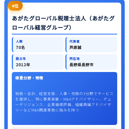
4位
あがたグローバル税理士法人（あがたグ
ローバル経営グループ）
人数
代表者
70名
芦原誠
設立年
所在地
2012年
長野県長野市
得意分野・特徴
税務・会計、経営支援、人事・労務の3分野でサービス
を提供し、特に事業承継・M&Aアドバイザリー、デュ
ーデリジェンス、企業価値評価、組織再編アドバイザ
リーなどM&A関連業務に強みを持つ