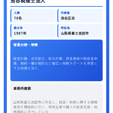
池谷税理士法人
人数
代表者
78名
池谷正志
設立年
所在地
1987年
山梨県富士吉田市
得意分野・特徴
経営計画、会社設立、給与計算、資金調達や助成金申
請、相続・贈与相談など幅広い税務サポートを得意と
する税理士法人
事務所概要
山梨県富士吉田市に所在し、経営・税務に関する情報
発信を積極的に行い、地域企業や個人の経営支援・税
務相談に注力している