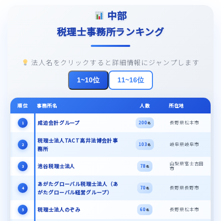
中部
税理士事務所ランキング
法人名をクリックすると詳細情報にジャンプします
1~10位
11~16位
順位
事務所名
人数
所在地
成迫会計グループ
長野県松本市
200
1
名
税理士法人TACT高井法博会計事
岐阜県岐阜市
103
2
名
務所
山梨県富士吉田
池谷税理士法人
78
3
名
市
あがたグローバル税理士法人（あ
長野県長野市
70
4
名
がたグローバル経営グループ）
税理士法人のぞみ
長野県松本市
60
5
名