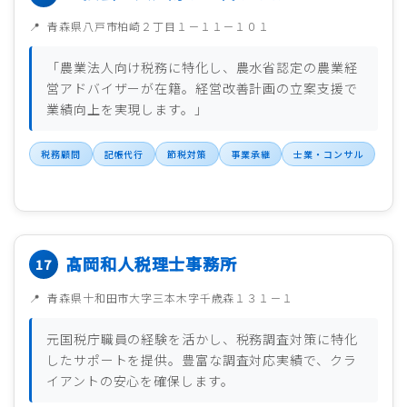
青森県八戸市柏崎２丁目１－１１－１０１
「農業法人向け税務に特化し、農水省認定の農業経
営アドバイザーが在籍。経営改善計画の立案支援で
業績向上を実現します。」
税務顧問
記帳代行
節税対策
事業承継
士業・コンサル
髙岡和人税理士事務所
青森県十和田市大字三本木字千歳森１３１－１
元国税庁職員の経験を活かし、税務調査対策に特化
したサポートを提供。豊富な調査対応実績で、クラ
イアントの安心を確保します。