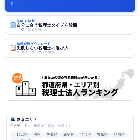
K
無料 AI診断
›
自分に合う税理士タイプを診断
30秒・完全無料
無料資料ダウンロード
›
失敗しない税理士の選び方
全78ページ・すべて無料
東京エリア
千代田・中央・港区から副都心各区まで
千代田区
港区
中央区
新宿区
渋谷区
豊島区
品川区