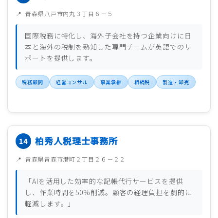
青森県八戸市内丸３丁目６－５
国際税務に特化し、海外子会社を持つ企業向けに日
本と海外の税制を熟知した専門チームが英語でのサ
ポートを提供します。
税務顧問
経営コンサル
事業承継
相続税
製造・卸売
柏秀人税理士事務所
青森県青森市港町２丁目２６－２２
「AIを活用した効率的な記帳代行サービスを提供
し、作業時間を50%削減。顧客の経理負担を劇的に
軽減します。」