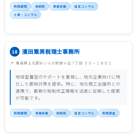
税務顧問
相続税
事業承継
経営コンサル
士業・コンサル
濱田繁男税理士事務所
青森県上北郡おいらせ町緑ヶ丘７丁目 ５０－１９８２
地域密着型のサポートを重視し、地元企業向けに特
化した節税対策を提供。特に、地元商工会議所との
連携で、最新の税制改正情報を迅速に反映した提案
が可能です。
税務顧問
事業承継
相続税
経営コンサル
税務調査