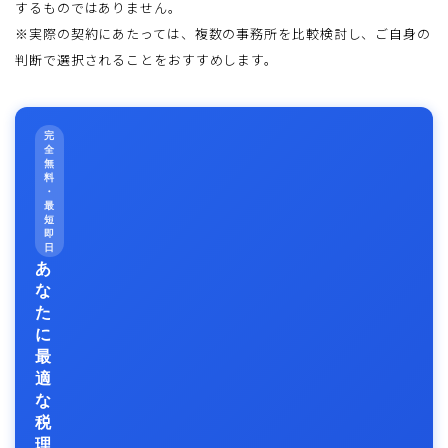
するものではありません。
※実際の契約にあたっては、複数の事務所を比較検討し、ご自身の
判断で選択されることをおすすめします。
完
全
無
料
・
最
短
即
日
あ
な
た
に
最
適
な
税
理