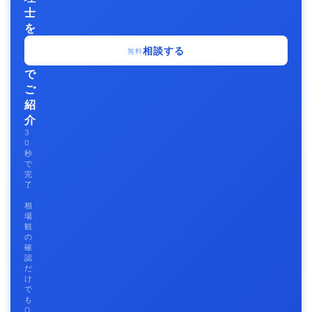
士
を
無
相談する
無料
料
で
ご
紹
介
3
0
秒
で
完
了
相
場
観
の
確
認
だ
け
で
も
O