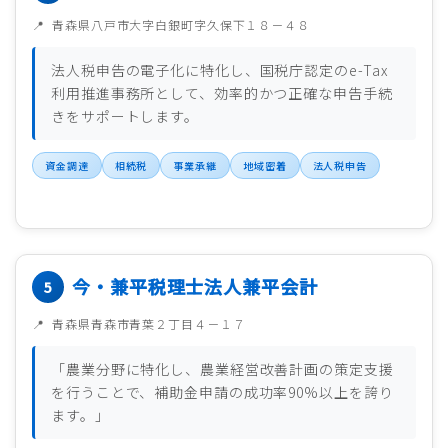
青森県八戸市大字白銀町字久保下１８－４８
法人税申告の電子化に特化し、国税庁認定のe-Tax
利用推進事務所として、効率的かつ正確な申告手続
きをサポートします。
資金調達
相続税
事業承継
地域密着
法人税申告
今・兼平税理士法人兼平会計
青森県青森市青葉２丁目４－１７
「農業分野に特化し、農業経営改善計画の策定支援
を行うことで、補助金申請の成功率90%以上を誇り
ます。」