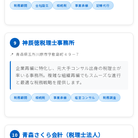
税務顧問
会社設立
相続税
事業承継
記帳代行
神辰徳税理士事務所
青森県五所川原市字敷島町４９－７
企業再編に特化し、元大手コンサル出身の税理士が
率いる事務所。複雑な組織再編でもスムーズな進行
と最適な税務戦略を提供します。
税務顧問
相続税
事業承継
経営コンサル
税務調査
青森さくら会計（税理士法人）