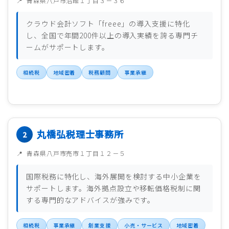
青森県八戸市沼館１丁目３－３６
クラウド会計ソフト「freee」の導入支援に特化
し、全国で年間200件以上の導入実績を誇る専門チ
ームがサポートします。
相続税
地域密着
税務顧問
事業承継
丸橋弘税理士事務所
青森県八戸市売市１丁目１２－５
国際税務に特化し、海外展開を検討する中小企業を
サポートします。海外拠点設立や移転価格税制に関
する専門的なアドバイスが強みです。
相続税
事業承継
創業支援
小売・サービス
地域密着