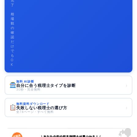
完
了
相
場
観
の
確
認
だ
け
で
も
O
K
無料 AI診断
›
自分に合う税理士タイプを診断
30秒・完全無料
無料資料ダウンロード
›
失敗しない税理士の選び方
全78ページ・すべて無料