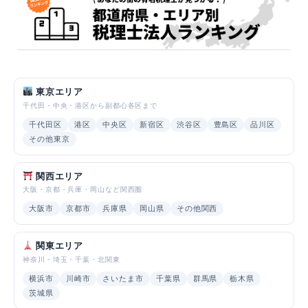
東京エリア
千代田・中央・港区から副都心各区まで
千代田区
港区
中央区
新宿区
渋谷区
豊島区
品川区
その他東京
関西エリア
大阪・京都・兵庫・岡山など関西圏
大阪市
京都市
兵庫県
岡山県
その他関西
関東エリア
神奈川・埼玉・千葉・北関東
横浜市
川崎市
さいたま市
千葉県
群馬県
栃木県
茨城県