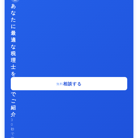
あ
な
た
に
最
適
な
税
理
士
を
無
相談する
無料
料
で
ご
紹
介
3
0
秒
で