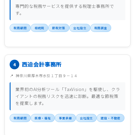
専門的な税務サービスを提供する税理士事務所で
す。
税務顧問
相続税
節税対策
会社設立
税務調査
西迫会計事務所
神奈川県厚木市水引１丁目９－１４
業界初のAI分析ツール「TaxVision」を駆使し、クラ
イアントの税務リスクを迅速に診断。最適な節税策
を提案します。
税務顧問
医療・福祉
事業承継
会社設立
建設・不動産