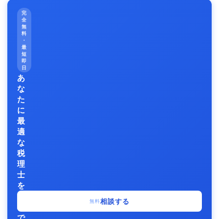
完
全
無
料
・
最
短
即
日
あ
な
た
に
最
適
な
税
理
士
を
無
相談する
無料
料
で