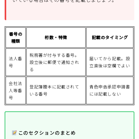
番号の
桁数・特徴
記載のタイミング
種類
税務署が付与する番号。
法人番
届いてから記載。設
設立後に郵便で通知され
号
立直後は空欄でよい
る
会社法
登記簿謄本に記載されて
青色申告承認申請書
人等番
いる番号
には記載しない
号
このセクションのまとめ