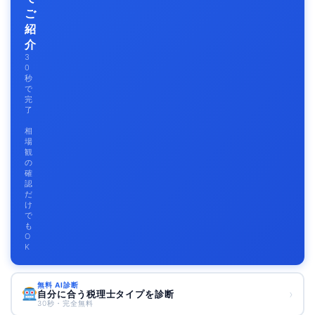
ご
紹
介
3
0
秒
で
完
了
相
場
観
の
確
認
だ
け
で
も
O
K
無料 AI診断
›
自分に合う税理士タイプを診断
30秒・完全無料