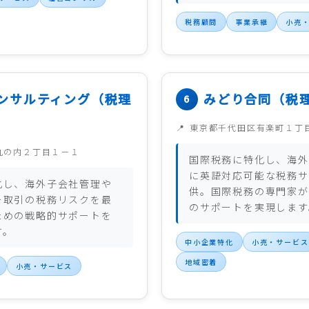
税務顧問
事業承継
小売
ンサルティング（税理
みどり合同（税
東京都千代田区有楽町１丁
丸の内２丁目１－１
国際税務に特化し、海外
に英語対応可能な税務サ
化し、海外子会社管理や
供。国際税務の専門家が
ー取引の税務リスクを最
のサポートを実現します
ための戦略的サポートを
す。
中小企業特化
小売・サービス
地域密着
小売・サービス