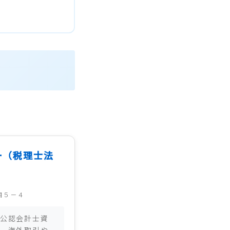
ー（税理士法
目５－４
公認会計士資