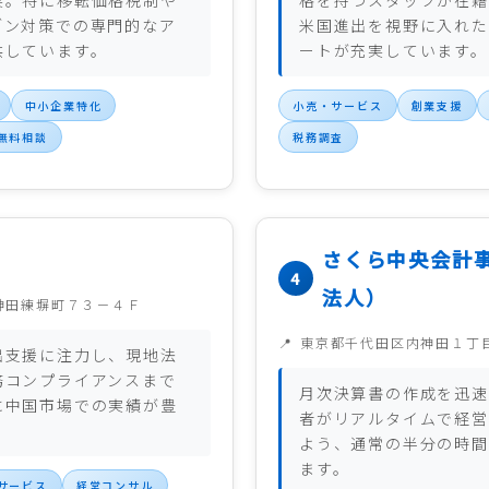
実。特に移転価格税制や
格を持つスタッフが在籍
ブン対策での専門的なア
米国進出を視野に入れた
供しています。
ートが充実しています。
中小企業特化
小売・サービス
創業支援
無料相談
税務調査
さくら中央会計
法人）
神田練塀町７３－４Ｆ
東京都千代田区内神田１丁
出支援に注力し、現地法
務コンプライアンスまで
月次決算書の作成を迅速
に中国市場での実績が豊
者がリアルタイムで経営
よう、通常の半分の時間
ます。
サービス
経営コンサル