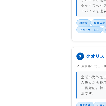
サポートが充
タックスヘイ
ドバイスを提
相続税
事業承継
小売・サービス
クオリス
東京都千代田区
企業の海外進
人設立から税
一貫対応。特
富です。
事業承継
小売・