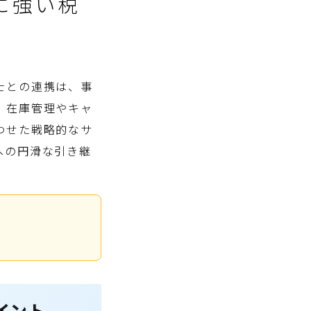
に強い税
士との連携は、事
、在庫管理やキャ
わせた戦略的なサ
への円滑な引き継
イント