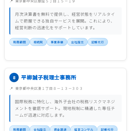
東京都中央区銀座５丁目１５－１９
月次決算書を無料で提供し、経営状態をリアルタイ
ムで把握できる独自サービスを展開。これにより、
経営判断の迅速化をサポートしています。
税務顧問
相続税
事業承継
会社設立
記帳代行
平柳誠子税理士事務所
東京都中央区湊１丁目８－１３－３０３
国際税務に特化し、海外子会社の税務リスクマネジ
メントを徹底サポート。現地税制に精通した専任チ
ームが迅速に対応します。
税務顧問
会社設立
資金調達
経営コンサル
記帳代行