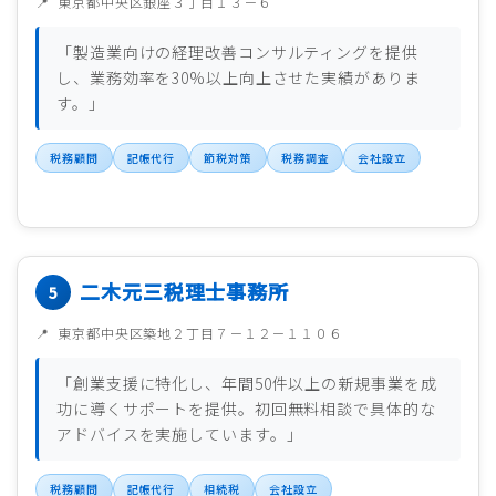
東京都中央区銀座３丁目１３－６
「製造業向けの経理改善コンサルティングを提供
し、業務効率を30%以上向上させた実績がありま
す。」
税務顧問
記帳代行
節税対策
税務調査
会社設立
二木元三税理士事務所
東京都中央区築地２丁目７－１２－１１０６
「創業支援に特化し、年間50件以上の新規事業を成
功に導くサポートを提供。初回無料相談で具体的な
アドバイスを実施しています。」
税務顧問
記帳代行
相続税
会社設立