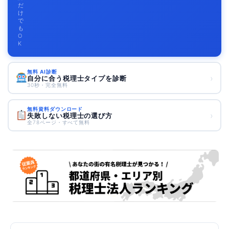
だ
け
で
も
O
K
無料 AI診断
›
自分に合う税理士タイプを診断
30秒・完全無料
無料資料ダウンロード
›
失敗しない税理士の選び方
全78ページ・すべて無料