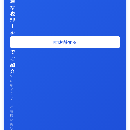
適
な
税
理
士
を
無
相談する
無料
料
で
ご
紹
介
3
0
秒
で
完
了
相
場
観
の
確
認