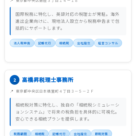
東京都中央区銀座３丁目１４－１８
国際税務に特化し、英語対応の税理士が常駐。海外
進出企業向けに、現地法人設立から税務申告まで包
括的にサポートします。
法人税申告
記帳代行
相続税
会社設立
経営コンサル
高橋昇税理士事務所
東京都中央区日本橋室町４丁目３－５－２Ｆ
相続税対策に特化し、独自の「相続税シミュレーシ
ョンシステム」で将来の税負担を具体的に可視化。
安心できる相続プランを提供します。
税務顧問
相続税
記帳代行
会社設立
節税対策