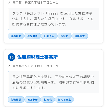
東京都中央区八丁堀３丁目１－１
クラウド会計ソフト「freee」を活用した業務効率
化に注力し、導入から運用までトータルサポートを
提供する専門性が際立っています。
税務顧問
確定申告
記帳代行
相続税
税務調査
佐藤順税理士事務所
東京都中央区八丁堀１丁目３－９
月次決算早期化を実現し、通常の半分以下の期間で
最新の財務状況を把握可能。効率的な経営判断を強
力にサポートします。
税務顧問
確定申告
相続税
個人事業主