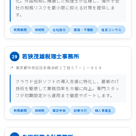
化。外国税制に精通した税理士が在籍し、海外子会
社の税務リスクを最小限に抑える対策を提供しま
す。
税務顧問
相続税
会社設立
建設・不動産
経営コンサル
若狭茂雄税理士事務所
東京都中央区日本橋浜町２丁目５７－１－９０９
クラウド会計ソフトの導入支援に特化し、最新のIT
技術を駆使して業務効率を大幅に向上。専門スタッ
フが初期設定から運用まで徹底サポートします。
税務顧問
相続税
確定申告
記帳代行
個人事業主