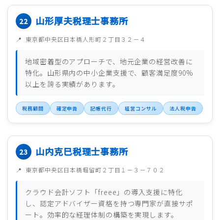
山形厚夫税理士事務所
東京都中央区日本橋人形町２丁目３２－４
地域密着型のアプローチで、地元企業の経営改善に
特化。山形県内の中小企業支援で、顧客満足度90%
以上を誇る実績があります。
税務顧問
確定申告
記帳代行
経営コンサル
法人税申告
山内克巳税理士事務所
東京都中央区日本橋堀留町２丁目１－３－７０２
クラウド会計ソフト「freee」の導入支援に特化
し、認定アドバイザー資格を持つ専門家が直接サポ
ート。効率的な経理体制の構築を実現します。