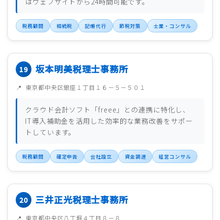
はウェブサイトから24時間可能です。
税務顧問
相続税
記帳代行
節税対策
士業・コンサル
坂本明美税理士事務所
東京都中央区銀座１丁目１６－５－５０１
クラウド会計ソフト「freee」との連携に特化し、
IT導入補助金を活用した効率的な業務改善をサポー
トしています。
税務顧問
確定申告
会社設立
資金調達
経営コンサル
三井正光税理士事務所
東京都中央区八丁堀４丁目８－８