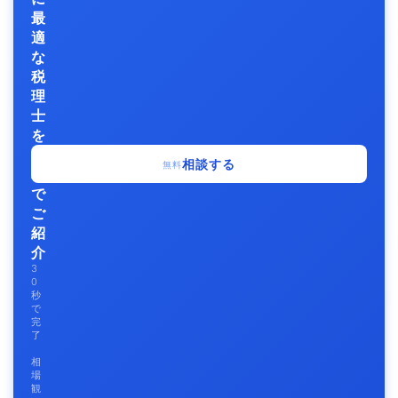
最
適
な
税
理
士
を
無
相談する
無料
料
で
ご
紹
介
3
0
秒
で
完
了
相
場
観