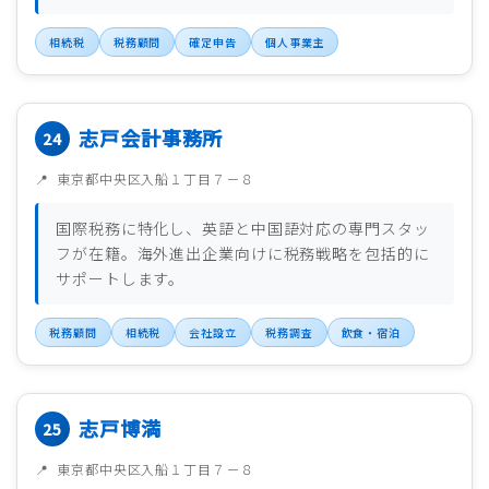
相続税
税務顧問
確定申告
個人事業主
志戸会計事務所
東京都中央区入船１丁目７－８
国際税務に特化し、英語と中国語対応の専門スタッ
フが在籍。海外進出企業向けに税務戦略を包括的に
サポートします。
税務顧問
相続税
会社設立
税務調査
飲食・宿泊
志戸博満
東京都中央区入船１丁目７－８