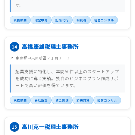
す。
税務顧問
確定申告
記帳代行
相続税
経営コンサル
高橋康雄税理士事務所
東京都中央区新富２丁目１－３
起業支援に特化し、年間50件以上のスタートアップ
を成功に導く実績。独自のビジネスプラン作成サポ
ートで高い評価を得ています。
税務顧問
会社設立
資金調達
節税対策
経営コンサル
高川克一税理士事務所