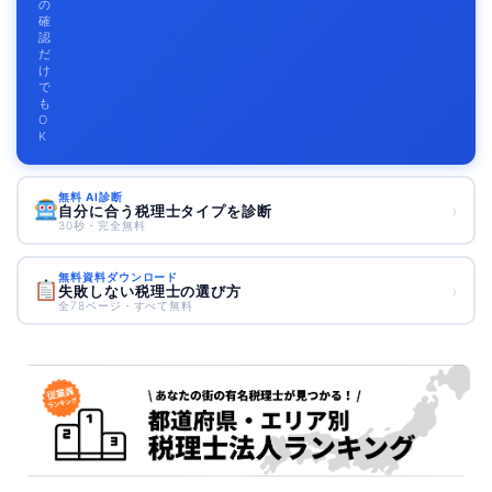
の
確
認
だ
け
で
も
O
K
無料 AI診断
›
自分に合う税理士タイプを診断
30秒・完全無料
無料資料ダウンロード
›
失敗しない税理士の選び方
全78ページ・すべて無料