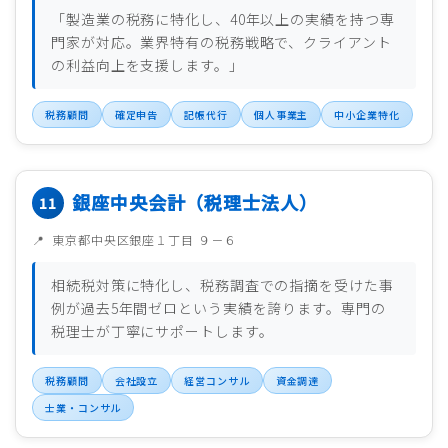
「製造業の税務に特化し、40年以上の実績を持つ専
門家が対応。業界特有の税務戦略で、クライアント
の利益向上を支援します。」
税務顧問
確定申告
記帳代行
個人事業主
中小企業特化
銀座中央会計（税理士法人）
東京都中央区銀座１丁目 ９－６
相続税対策に特化し、税務調査での指摘を受けた事
例が過去5年間ゼロという実績を誇ります。専門の
税理士が丁寧にサポートします。
税務顧問
会社設立
経営コンサル
資金調達
士業・コンサル