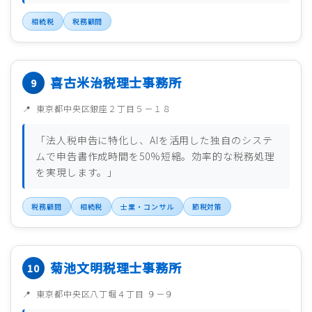
相続税
税務顧問
喜古米治税理士事務所
東京都中央区銀座２丁目５－１８
「法人税申告に特化し、AIを活用した独自のシステ
ムで申告書作成時間を50%短縮。効率的な税務処理
を実現します。」
税務顧問
相続税
士業・コンサル
節税対策
菊池文明税理士事務所
東京都中央区八丁堀４丁目 ９－９