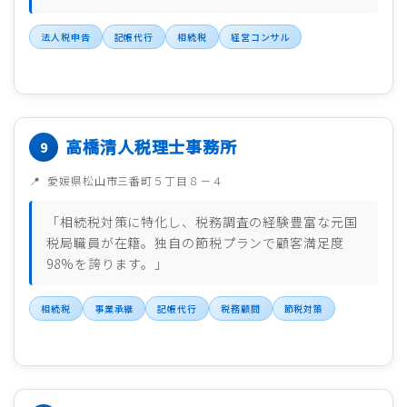
法人税申告
記帳代行
相続税
経営コンサル
高橋清人税理士事務所
愛媛県松山市三番町５丁目８－４
「相続税対策に特化し、税務調査の経験豊富な元国
税局職員が在籍。独自の節税プランで顧客満足度
98%を誇ります。」
相続税
事業承継
記帳代行
税務顧問
節税対策