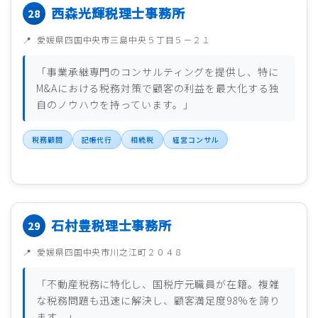
西森光輝税理士事務所
愛媛県四国中央市三島中央５丁目５－２１
「事業承継専門のコンサルティングを提供し、特に
M&Aにおける税務対策で顧客の利益を最大化する独
自のノウハウを持っています。」
税務顧問
記帳代行
相続税
経営コンサル
石村豊税理士事務所
愛媛県四国中央市川之江町２０４８
「不動産税務に特化し、国税庁元職員が在籍。複雑
な税務問題も迅速に解決し、顧客満足度98%を誇り
ます。」