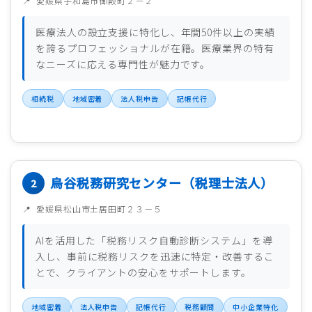
愛媛県宇和島市御殿町２－２
医療法人の設立支援に特化し、年間50件以上の実績
を誇るプロフェッショナルが在籍。医療業界の特有
なニーズに応える専門性が魅力です。
相続税
地域密着
法人税申告
記帳代行
烏谷税務研究センター（税理士法人）
愛媛県松山市土居田町２３－５
AIを活用した「税務リスク自動診断システム」を導
入し、事前に税務リスクを迅速に特定・改善するこ
とで、クライアントの安心をサポートします。
地域密着
法人税申告
記帳代行
税務顧問
中小企業特化