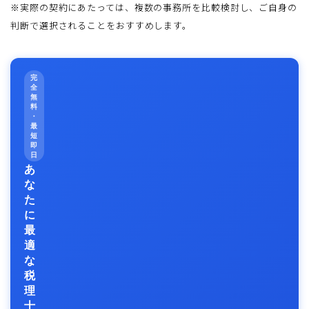
※実際の契約にあたっては、複数の事務所を比較検討し、ご自身の
判断で選択されることをおすすめします。
完
全
無
料
・
最
短
即
日
あ
な
た
に
最
適
な
税
理
士