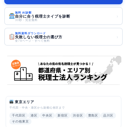
無料 AI診断
›
自分に合う税理士タイプを診断
30秒・完全無料
無料資料ダウンロード
›
失敗しない税理士の選び方
全78ページ・すべて無料
東京エリア
千代田・中央・港区から副都心各区まで
千代田区
港区
中央区
新宿区
渋谷区
豊島区
品川区
その他東京