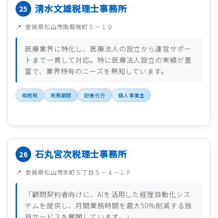
清水文雄税理士事務所
愛媛県松山市南堀端町５－１０
医療業界に特化し、医療法人の設立から運営サポー
トまで一貫して対応。特に医療法人設立の実績が豊
富で、業界特有のニーズを熟知しています。
相続税
税務顧問
記帳代行
個人事業主
石丸宮次税理士事務所
愛媛県松山市本町５丁目５－４－１Ｆ
「顧問契約者向けに、AIを活用した経理自動化シス
テムを提供し、月間業務時間を最大50%削減する独
自サービスを展開しています。」