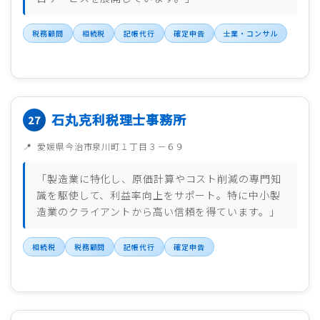
税務顧問
相続税
記帳代行
確定申告
士業・コンサル
石丸克利税理士事務所
愛媛県今治市泉川町１丁目３－６９
「製造業に特化し、原価計算やコスト削減の専門知
識を駆使して、利益率向上をサポート。特に中小製
造業のクライアントから高い信頼を得ています。」
相続税
税務顧問
記帳代行
確定申告