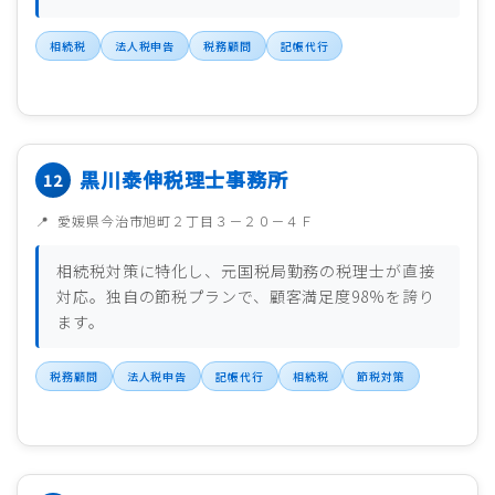
相続税
法人税申告
税務顧問
記帳代行
黒川泰伸税理士事務所
愛媛県今治市旭町２丁目３－２０－４Ｆ
相続税対策に特化し、元国税局勤務の税理士が直接
対応。独自の節税プランで、顧客満足度98%を誇り
ます。
税務顧問
法人税申告
記帳代行
相続税
節税対策