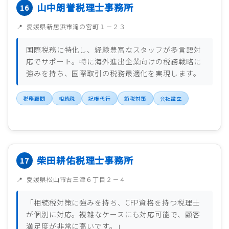
山中朗誉税理士事務所
愛媛県新居浜市滝の宮町１－２３
国際税務に特化し、経験豊富なスタッフが多言語対
応でサポート。特に海外進出企業向けの税務戦略に
強みを持ち、国際取引の税務最適化を実現します。
税務顧問
相続税
記帳代行
節税対策
会社設立
柴田耕佑税理士事務所
愛媛県松山市古三津６丁目２－４
「相続税対策に強みを持ち、CFP資格を持つ税理士
が個別に対応。複雑なケースにも対応可能で、顧客
満足度が非常に高いです。」