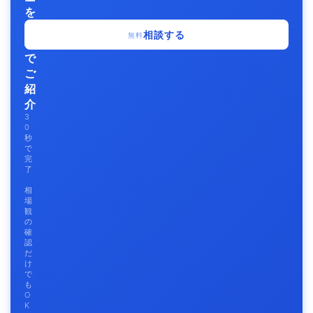
を
無
相談する
無料
料
で
ご
紹
介
3
0
秒
で
完
了
相
場
観
の
確
認
だ
け
で
も
O
K