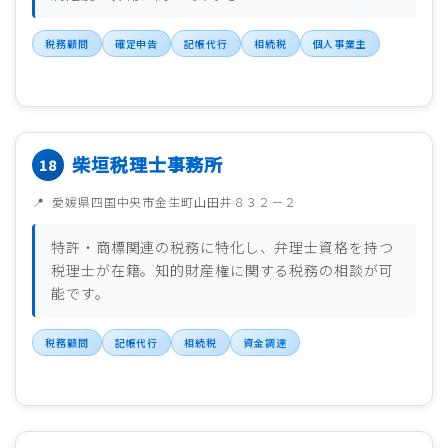
税務顧問
確定申告
記帳代行
相続税
個人事業主
柴垣税理士事務所
愛媛県四国中央市金生町山田井８３２－２
特許・商標関連の税務に特化し、弁理士資格を持つ
税理士が在籍。知的財産権に関する税務の相談が可
能です。
税務顧問
記帳代行
相続税
資金調達