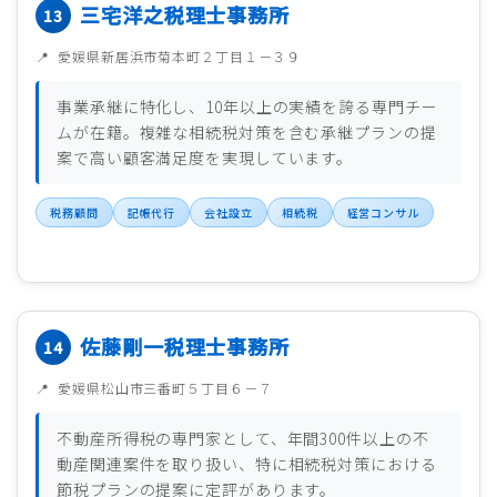
三宅洋之税理士事務所
愛媛県新居浜市菊本町２丁目１－３９
事業承継に特化し、10年以上の実績を誇る専門チー
ムが在籍。複雑な相続税対策を含む承継プランの提
案で高い顧客満足度を実現しています。
税務顧問
記帳代行
会社設立
相続税
経営コンサル
佐藤剛一税理士事務所
愛媛県松山市三番町５丁目６－７
不動産所得税の専門家として、年間300件以上の不
動産関連案件を取り扱い、特に相続税対策における
節税プランの提案に定評があります。