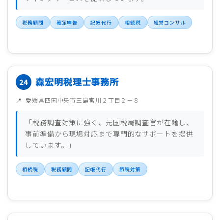
税務顧問
確定申告
記帳代行
相続税
経営コンサル
森宏明税理士事務所
愛媛県四国中央市三島宮川２丁目２－８
「税務調査対策に強く、元国税局調査官が在籍し、
事前準備から現場対応まで専門的なサポートを提供
しています。」
相続税
税務顧問
記帳代行
節税対策