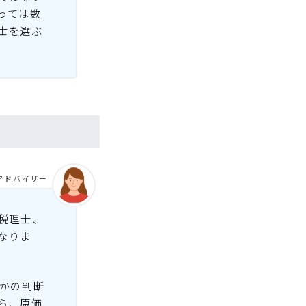
っては数
士を選ぶ
アドバイザー
税理士、
なりま
上かの判断
ら、原価