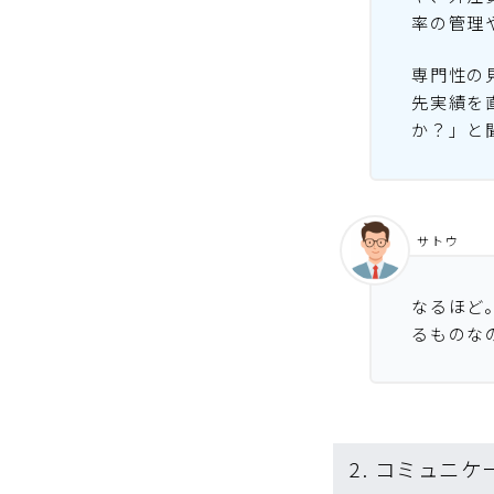
率の管理
専門性の
先実績を
か？」と
サトウ
なるほど
るものな
2. コミュニ