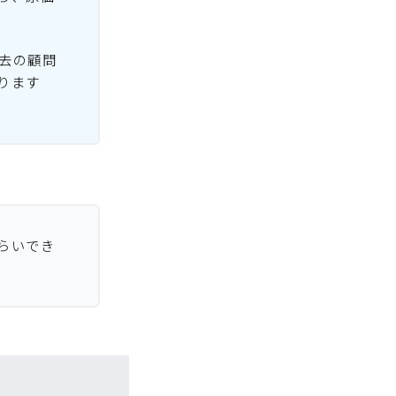
去の顧問
ります
らいでき