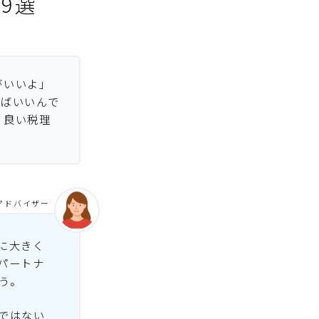
9選
がいいよ」
べばいいんで
。良い税理
アドバイザー
に大きく
パートナ
う。
ではない