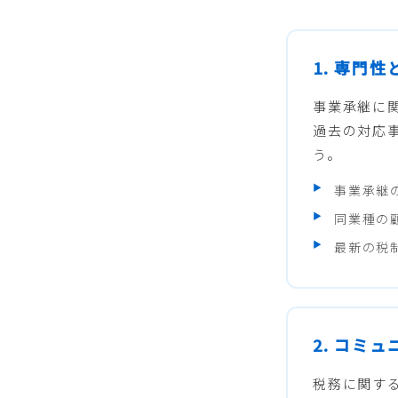
1. 専門
事業承継に
過去の対応
う。
事業承継
同業種の
最新の税
2. コミ
税務に関す