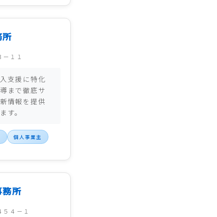
務所
３－１１
入支援に特化
導まで徹底サ
新情報を提供
ます。
継
個人事業主
事務所
４５４－１