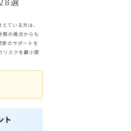
28選
考えている方は、
財務の視点からも
門家のサポートを
のリスクを最小限
ント