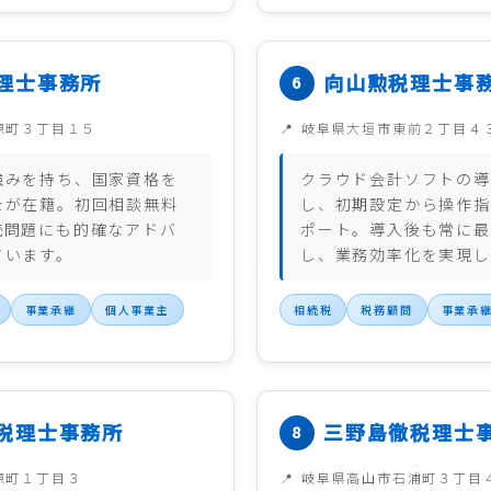
理士事務所
向山勲税理士事
原町３丁目１５
岐阜県大垣市東前２丁目４
強みを持ち、国家資格を
クラウド会計ソフトの導
士が在籍。初回相談無料
し、初期設定から操作指
続問題にも的確なアドバ
ポート。導入後も常に最
ています。
し、業務効率化を実現し
事業承継
個人事業主
相続税
税務顧問
事業承
税理士事務所
三野島徹税理士
原町１丁目３
岐阜県高山市石浦町３丁目