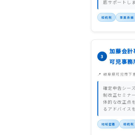
底サポートし
相続税
事業承継
加藤会計
可児事務
岐阜県可児市下
確定申告シー
制改正セミナ
体的な改正点
るアドバイス
地域密着
相続税