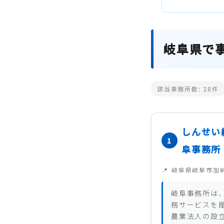
岐阜県で
該当事務所数:
28
件
しんせい
阜事務所
岐阜県岐阜市加
岐阜事務所は
務サービスを
農業法人の設