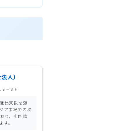
士法人）
１９－３Ｆ
進出支援を強
ジア市場での税
おり、多国籍
ます。