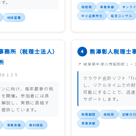
ます。
相続税
事業承継
オンラ
中小企業特化
経営コンサル
地域密着
事務所（税理士法人）
熊澤彰人税理士
所
岐阜県中津川市昭和町１－
恵土１２５
クラウド会計ソフト「fr
し、リアルタイムでの財
ズンに向け、毎年最新の税
可能にすることで、迅速
ーを開催。参加者には具
サポートします。
を解説し、実務に直結す
を提供しています。
税務顧問
相続税
記帳代
事業承継
事業承継
無料相談