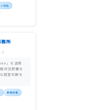
イン対応
事務所
１１
eee」を活用
務状況把握を
な経営判断を
行
節税対策