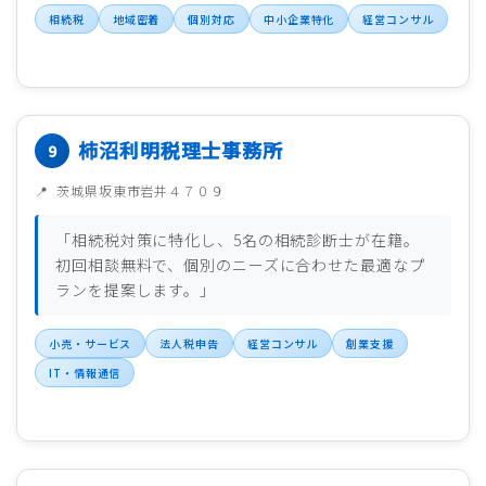
相続税
地域密着
個別対応
中小企業特化
経営コンサル
柿沼利明税理士事務所
茨城県坂東市岩井４７０９
「相続税対策に特化し、5名の相続診断士が在籍。
初回相談無料で、個別のニーズに合わせた最適なプ
ランを提案します。」
小売・サービス
法人税申告
経営コンサル
創業支援
IT・情報通信