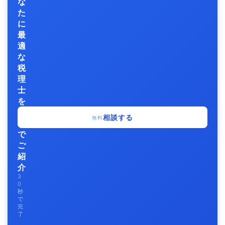
な
た
に
最
適
な
税
理
士
を
無
相談する
無料
料
で
ご
紹
介
3
0
秒
で
完
了