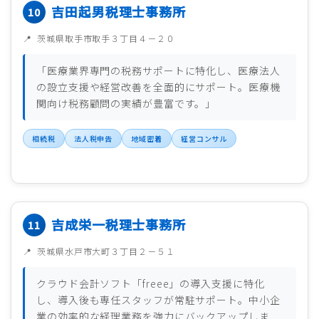
吉田起男税理士事務所
茨城県取手市取手３丁目４－２０
「医療業界専門の税務サポートに特化し、医療法人
の設立支援や経営改善を全面的にサポート。医療機
関向け税務顧問の実績が豊富です。」
相続税
法人税申告
地域密着
経営コンサル
吉成栄一税理士事務所
茨城県水戸市大町３丁目２－５１
クラウド会計ソフト「freee」の導入支援に特化
し、導入後も専任スタッフが常駐サポート。中小企
業の効率的な経理業務を強力にバックアップしま