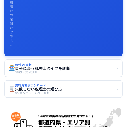
相
場
観
の
確
認
だ
け
で
も
O
K
無料 AI診断
›
自分に合う税理士タイプを診断
30秒・完全無料
無料資料ダウンロード
›
失敗しない税理士の選び方
全78ページ・すべて無料