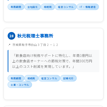
税務顧問
会社設立
相続税
経営コンサル
IT・情報通信
秋元税理士事務所
茨城県取手市白山３丁目２－１２
「飲食店向け税務サポートに特化し、年商1億円以
上の飲食店オーナーへの節税対策で、年間300万円
以上のコスト削減を実現しています。」
税務顧問
相続税
経営コンサル
記帳代行
士業・コンサル