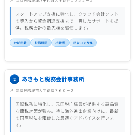
茨城県結城郡八千代町大字菅谷１０５２－２
スタートアップ支援に特化し、クラウド会計ソフト
の導入から資金調達支援まで一貫したサポートを提
供。税務会計の最先端を駆使します。
地域密着
税務顧問
相続税
経営コンサル
あきもと税務会計事務所
茨城県結城市大字結城７６０－２
国際税務に特化し、元国税庁職員が提供する高品質
な節税対策が強み。特に海外進出企業向けに、最新
の国際税法を駆使した最適なアドバイスを行いま
す。