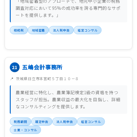
「地域密着型のアプローチで、地元中小企業の税務
調査対応において95%の成功率を誇る専門的なサポ
ートを提供します。」
相続税
地域密着
法人税申告
経営コンサル
五嶋会計事務所
茨城県日立市本宮町５丁目１０－８
農業経営に特化し、農業簿記検定1級の資格を持つ
スタッフが担当。農業収益の最大化を目指し、詳細
なコンサルティングを提供します。
税務顧問
確定申告
法人税申告
経営コンサル
士業・コンサル