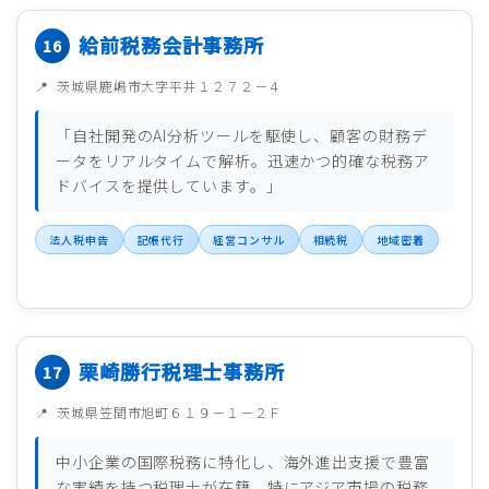
給前税務会計事務所
茨城県鹿嶋市大字平井１２７２－４
「自社開発のAI分析ツールを駆使し、顧客の財務デ
ータをリアルタイムで解析。迅速かつ的確な税務ア
ドバイスを提供しています。」
法人税申告
記帳代行
経営コンサル
相続税
地域密着
栗崎勝行税理士事務所
茨城県笠間市旭町６１９－１－２Ｆ
中小企業の国際税務に特化し、海外進出支援で豊富
な実績を持つ税理士が在籍。特にアジア市場の税務