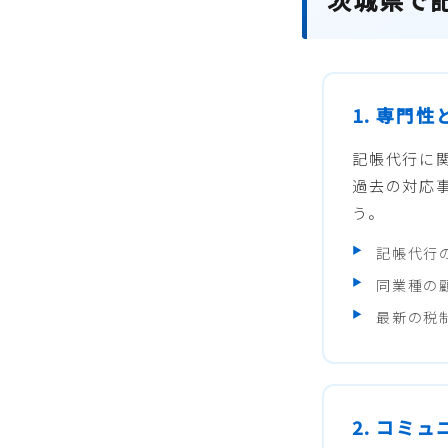
1. 専門
記帳代行に
過去の対応
う。
記帳代行
同業種の
最新の税
2. コミ