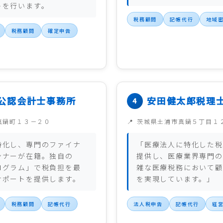
トを行います。
税務顧問
記帳代行
地域
税務顧問
確定申告
公認会計士事務所
安田健太郎税理
真鍋町１３－２０
茨城県土浦市真鍋５丁目１
特化し、専門のファイナ
「医療法人に特化した税
ンナーが在籍。独自の
提供し、医療業界専門の
ログラム」で税負担を最
雑な医療税務において顧
サポートを提供します。
を実現しています。」
税務顧問
記帳代行
法人税申告
記帳代行
経