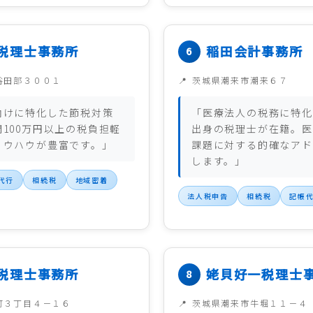
税理士事務所
稲田会計事務所
谷田部３００１
茨城県潮来市潮来６７
向けに特化した節税対策
「医療法人の税務に特化
100万円以上の税負担軽
出身の税理士が在籍。医
ノウハウが豊富です。」
課題に対する的確なアド
します。」
代行
相続税
地域密着
法人税申告
相続税
記帳
税理士事務所
姥貝好一税理士
町３丁目４－１６
茨城県潮来市牛堀１１－４