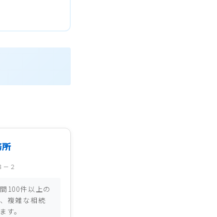
務所
８－２
間100件以上の
、複雑な相続
ます。