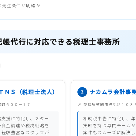
の発生条件が明確か
記帳代行に対応できる税理士事務所
ＴＮＳ（税理士法人）
ナカムラ会計事
原町６００－１７
茨城県笠間市長兎路１０３
業支援に特化し、スター
相続税申告に特化し、年
の資金調達や税務戦略を
実績を持つ専門チームが
。経験豊富なスタッフが
案件もスムーズに解決し