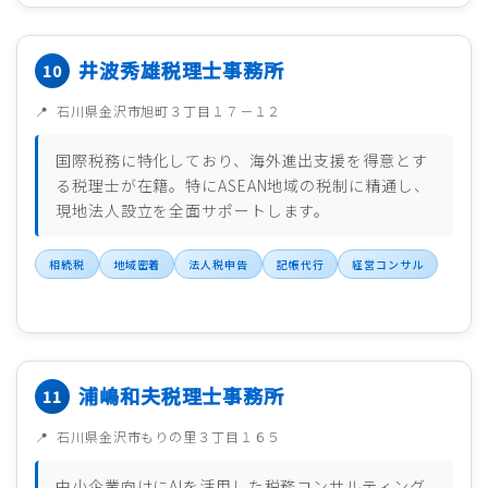
井波秀雄税理士事務所
石川県金沢市旭町３丁目１７－１２
国際税務に特化しており、海外進出支援を得意とす
る税理士が在籍。特にASEAN地域の税制に精通し、
現地法人設立を全面サポートします。
相続税
地域密着
法人税申告
記帳代行
経営コンサル
浦嶋和夫税理士事務所
石川県金沢市もりの里３丁目１６５
中小企業向けにAIを活用した税務コンサルティング