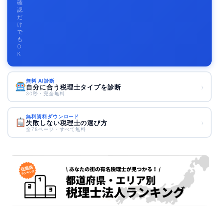
確
認
だ
け
で
も
O
K
無料 AI診断
›
自分に合う税理士タイプを診断
30秒・完全無料
無料資料ダウンロード
›
失敗しない税理士の選び方
全78ページ・すべて無料