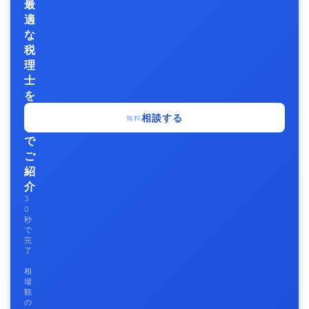
最
適
な
税
理
士
を
無
相談する
無料
料
で
ご
紹
介
3
0
秒
で
完
了
相
場
観
の