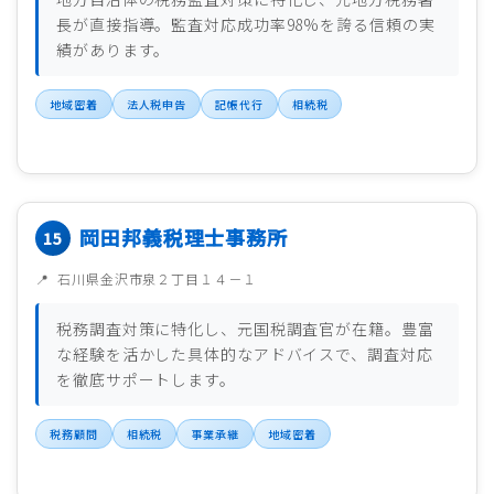
長が直接指導。監査対応成功率98%を誇る信頼の実
績があります。
地域密着
法人税申告
記帳代行
相続税
岡田邦義税理士事務所
石川県金沢市泉２丁目１４－１
税務調査対策に特化し、元国税調査官が在籍。豊富
な経験を活かした具体的なアドバイスで、調査対応
を徹底サポートします。
税務顧問
相続税
事業承継
地域密着