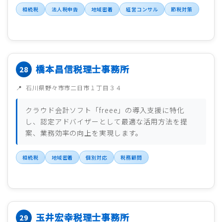
相続税
法人税申告
地域密着
経営コンサル
節税対策
橋本昌信税理士事務所
石川県野々市市二日市１丁目３４
クラウド会計ソフト「freee」の導入支援に特化
し、認定アドバイザーとして最適な活用方法を提
案、業務効率の向上を実現します。
相続税
地域密着
個別対応
税務顧問
玉井宏幸税理士事務所