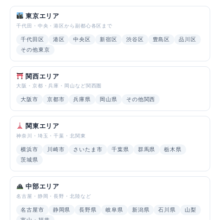
東京エリア
千代田・中央・港区から副都心各区まで
千代田区
港区
中央区
新宿区
渋谷区
豊島区
品川区
その他東京
関西エリア
大阪・京都・兵庫・岡山など関西圏
大阪市
京都市
兵庫県
岡山県
その他関西
関東エリア
神奈川・埼玉・千葉・北関東
横浜市
川崎市
さいたま市
千葉県
群馬県
栃木県
茨城県
中部エリア
名古屋・静岡・長野・北陸など
名古屋市
静岡県
長野県
岐阜県
新潟県
石川県
山梨
富山・福井