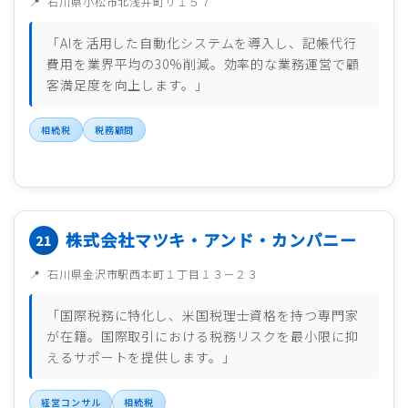
石川県小松市北浅井町リ１５７
「AIを活用した自動化システムを導入し、記帳代行
費用を業界平均の30%削減。効率的な業務運営で顧
客満足度を向上します。」
相続税
税務顧問
株式会社マツキ・アンド・カンパニー
石川県金沢市駅西本町１丁目１３－２３
「国際税務に特化し、米国税理士資格を持つ専門家
が在籍。国際取引における税務リスクを最小限に抑
えるサポートを提供します。」
経営コンサル
相続税