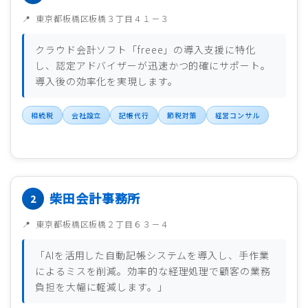
東京都板橋区板橋３丁目４１－３
クラウド会計ソフト「freee」の導入支援に特化
し、認定アドバイザーが迅速かつ的確にサポート。
導入後の効率化を実現します。
相続税
会社設立
記帳代行
節税対策
経営コンサル
柴田会計事務所
東京都板橋区板橋２丁目６３－４
「AIを活用した自動記帳システムを導入し、手作業
によるミスを削減。効率的な経理処理で顧客の業務
負担を大幅に軽減します。」