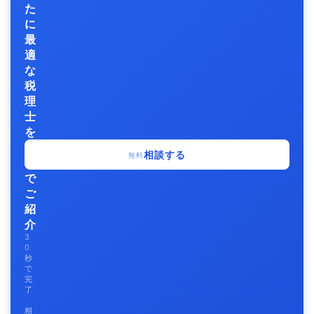
た
に
最
適
な
税
理
士
を
無
相談する
無料
料
で
ご
紹
介
3
0
秒
で
完
了
相