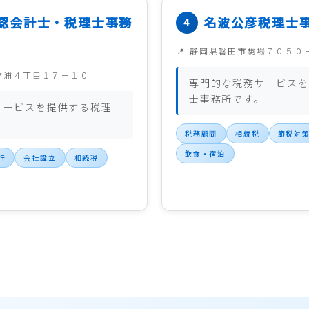
認会計士・税理士事務
名波公彦税理士
静岡県磐田市駒場７０５０
之浦４丁目１７－１０
専門的な税務サービスを
士事務所です。
サービスを提供する税理
。
税務顧問
相続税
節税対
飲食・宿泊
行
会社設立
相続税