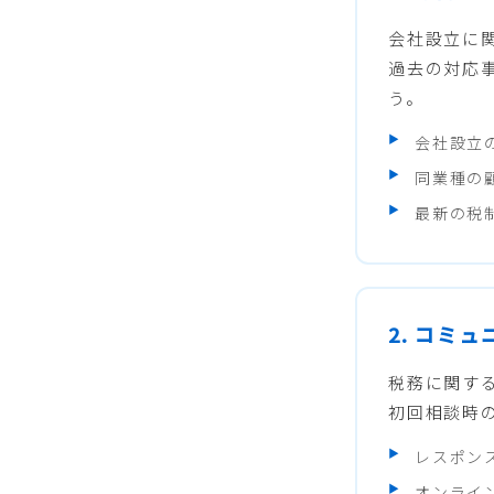
会社設立に
過去の対応
う。
会社設立
同業種の
最新の税
2. コミ
税務に関す
初回相談時
レスポン
オンライ