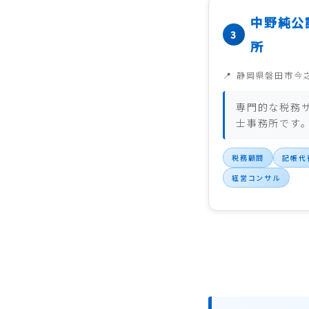
中野純公
所
静岡県磐田市今
専門的な税務
士事務所です
税務顧問
記帳代
経営コンサル