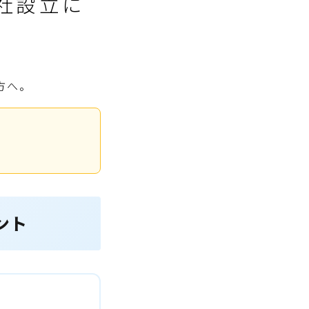
社設立に
方へ。
ント