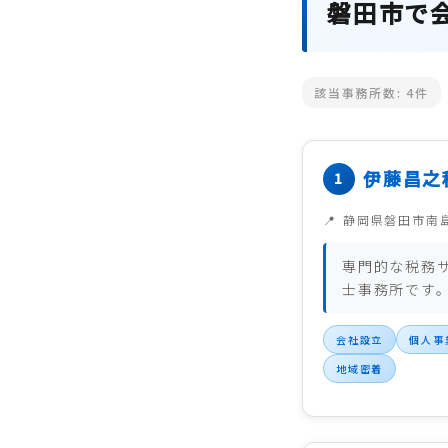
磐田市で
該当事務所数:
4
件
伊藤昌之
静岡県磐田市南
専門的な税務
士事務所です
会社設立
個人事
地域密着