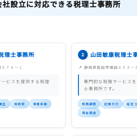
会社設立に対応できる税理士事務所
税理士事務所
山田敏康税理士
島５７４－１
静岡県磐田市福田４５３－
サービスを提供する税理
専門的な税務サービスを
。
士事務所です。
業主
相続税
事業承継
税務顧問
記帳代行
経営
資金調達