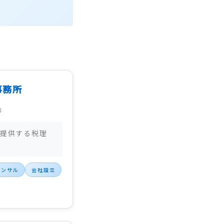
事務所
８
提供する税理
コンサル
会社設立