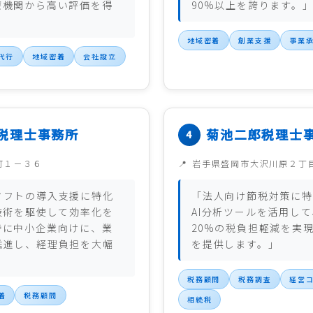
療機関から高い評価を得
90%以上を誇ります。
地域密着
創業支援
事業
代行
地域密着
会社設立
税理士事務所
菊池二郎税理士
町１－３６
岩手県盛岡市大沢川原２丁
ソフトの導入支援に特化
「法人向け節税対策に特
技術を駆使して効率化を
AI分析ツールを活用し
特に中小企業向けに、業
20%の税負担軽減を実
推進し、経理負担を大幅
を提供します。」
。
税務顧問
税務調査
経営
着
税務顧問
相続税