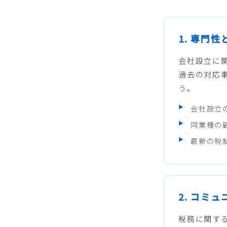
1. 専門
会社設立に
過去の対応
う。
会社設立
同業種の
最新の税
2. コミ
税務に関す