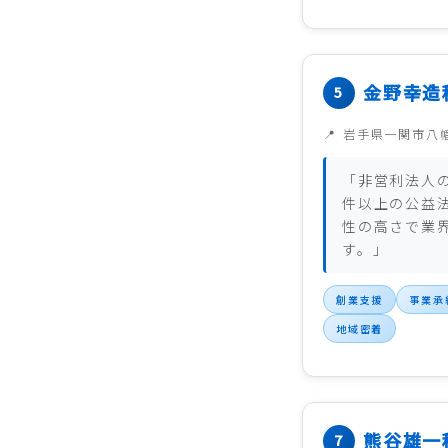
金野幸造
岩手県一関市八
「非営利法人の
件以上の公益
性の高さで業
す。」
創業支援
事業承
地域密着
熊谷雄一