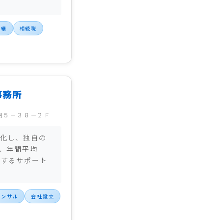
」
承継
相続税
事務所
目５－３８－２Ｆ
化し、独自の
て、年間平均
現するサポート
コンサル
会社設立