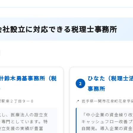
会社設立に対応できる税理士事務所
計鈴木勇基事務所（税
ひなた（税理士
）
事務所
沢駅東２丁目９－８
岩手県一関市花泉町花泉字
化し、医療法人の設立支
「中小企業の資金繰り改
を専門としています。特
キャッシュフロー改善プ
設立支援の実績が豊富
自開発。導入企業の資金