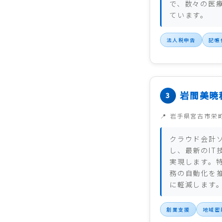
で、数々の医
ています。
法人税申告
記帳
岩間美暁
岩手県宮古市栄
クラウド会計
し、最新のIT
実現します。
務の自動化を
に軽減します
創業支援
地域密