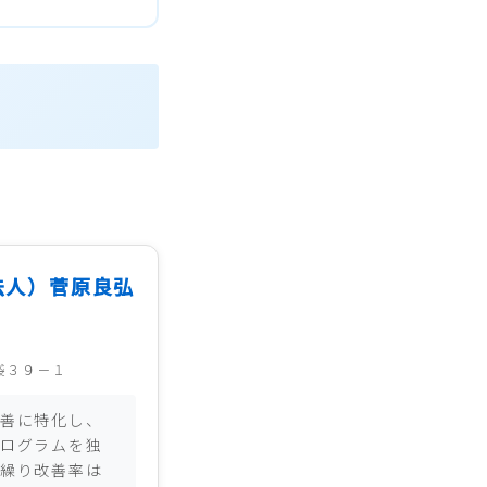
法人）菅原良弘
袋３９－１
善に特化し、
ログラムを独
繰り改善率は