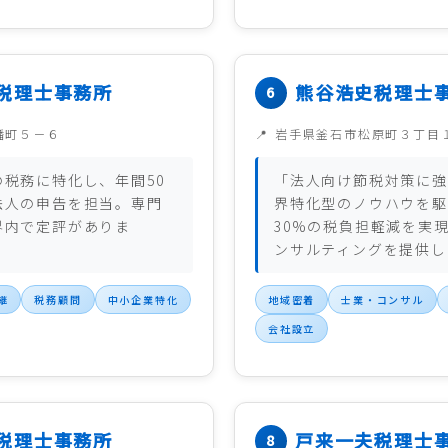
税理士事務所
熊谷浩史税理士
幡町５－６
岩手県釜石市松原町３丁目
税務に特化し、年間50
「法人向け節税対策に強
法人の申告を担当。専門
界特化型のノウハウを駆
界内で定評がありま
30%の税負担軽減を実
ンサルティングを提供し
継
税務顧問
中小企業特化
地域密着
士業・コンサル
会社設立
税理士事務所
戸来一夫税理士