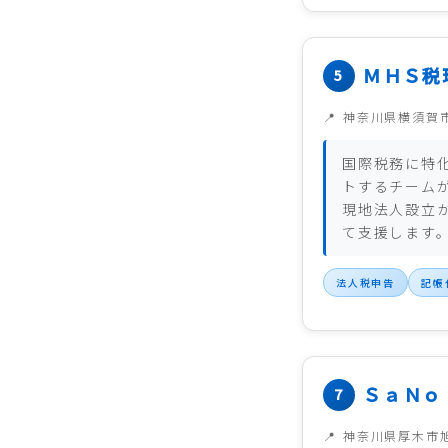
ＭＨＳ税
神奈川県横須賀
国際税務に特
トするチーム
現地法人設立
て支援します
法人税申告
記帳
ＳａＮｏ
神奈川県厚木市