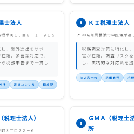
理士法人
ＫＩ税理士法人
市根岸町１丁目８－１－９１６
神奈川県横浜市中区海岸通
化し、海外進出をサポー
税務調査対策に特化し、
が在籍。多言語対応で、
官が在籍。調査リスクを
から税務申告まで一貫し
し、実践的な対応策を提
。
法人税申告
記帳代行
相
代行
経営コンサル
相続税
（税理士法人）
ＧＭＡ（税理士
所
旭町３丁目２２－６