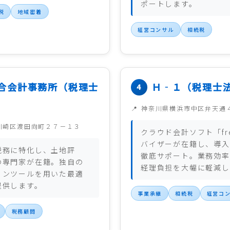
ポートします。
税
地域密着
経営コンサル
相続税
合会計事務所（税理士
Ｈ‐１（税理士
神奈川県横浜市中区弁天通
川崎区渡田向町２７－１３
クラウド会計ソフト「fr
バイザーが在籍し、導入
税務に特化し、土地評
徹底サポート。業務効率
の専門家が在籍。独自の
経理負担を大幅に軽減し
ョンツールを用いた最適
提供します。
事業承継
相続税
経営コ
税務顧問