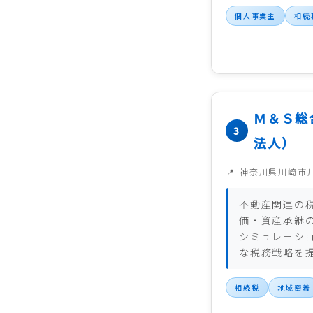
個人事業主
相続
Ｍ＆Ｓ総
法人）
神奈川県川崎市
不動産関連の
価・資産承継
シミュレーシ
な税務戦略を
相続税
地域密着