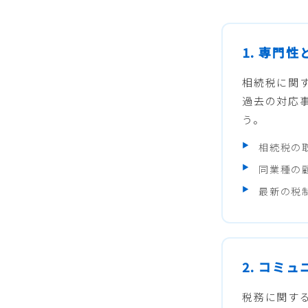
1. 専門
相続税に関
過去の対応
う。
相続税の
同業種の
最新の税
2. コミ
税務に関す