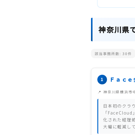
神奈川県
該当事務所数:
30
件
Ｆａｃｅ
神奈川県横浜市
日本初のクラ
「FaceClo
化された経理
大幅に軽減し