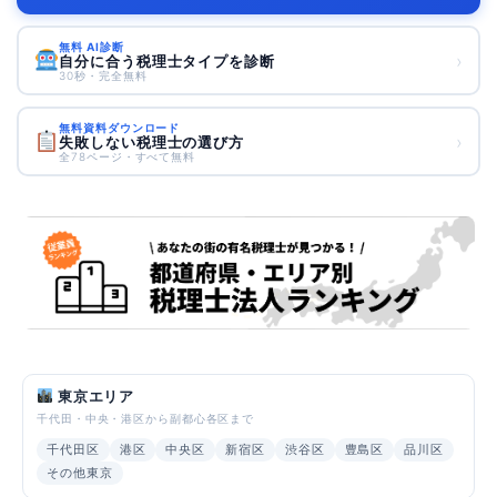
無料 AI診断
›
自分に合う税理士タイプを診断
30秒・完全無料
無料資料ダウンロード
›
失敗しない税理士の選び方
全78ページ・すべて無料
東京エリア
千代田・中央・港区から副都心各区まで
千代田区
港区
中央区
新宿区
渋谷区
豊島区
品川区
その他東京