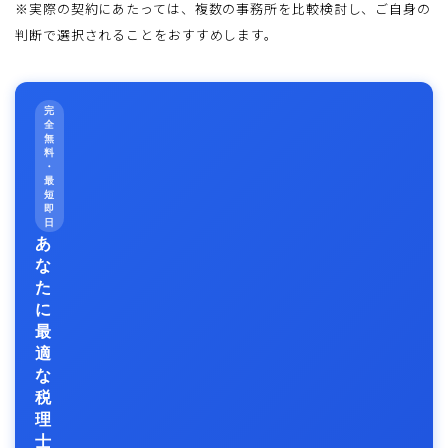
※実際の契約にあたっては、複数の事務所を比較検討し、ご自身の
判断で選択されることをおすすめします。
完
全
無
料
・
最
短
即
日
あ
な
た
に
最
適
な
税
理
士