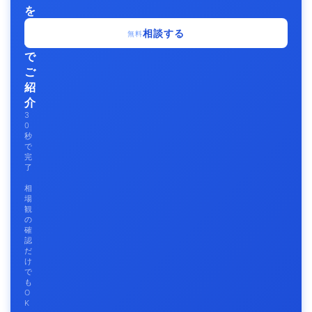
を
無
相談する
無料
料
で
ご
紹
介
3
0
秒
で
完
了
相
場
観
の
確
認
だ
け
で
も
O
K