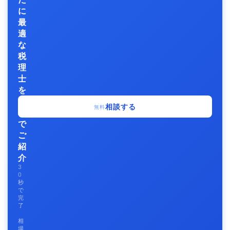
に
最
適
な
税
理
士
を
無
相談する
無料
料
で
ご
紹
介
3
0
秒
で
完
了
相
場