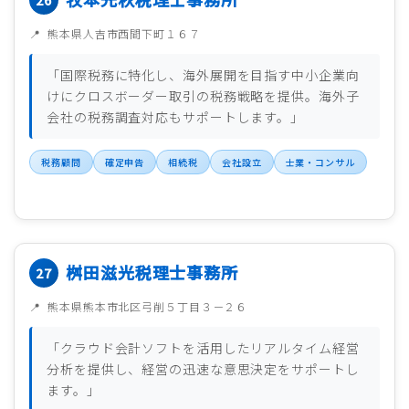
熊本県人吉市西間下町１６７
「国際税務に特化し、海外展開を目指す中小企業向
けにクロスボーダー取引の税務戦略を提供。海外子
会社の税務調査対応もサポートします。」
税務顧問
確定申告
相続税
会社設立
士業・コンサル
桝田滋光税理士事務所
熊本県熊本市北区弓削５丁目３－２６
「クラウド会計ソフトを活用したリアルタイム経営
分析を提供し、経営の迅速な意思決定をサポートし
ます。」