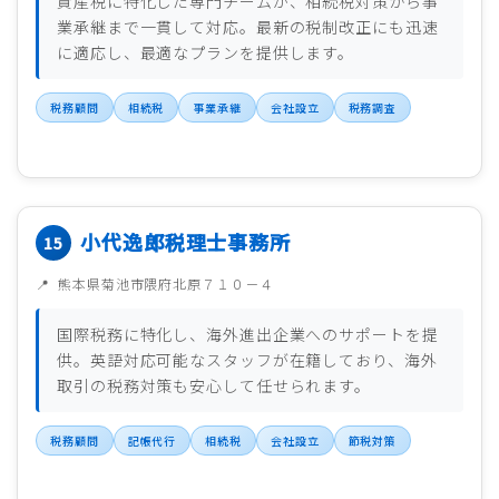
資産税に特化した専門チームが、相続税対策から事
業承継まで一貫して対応。最新の税制改正にも迅速
に適応し、最適なプランを提供します。
税務顧問
相続税
事業承継
会社設立
税務調査
小代逸郎税理士事務所
熊本県菊池市隈府北原７１０－４
国際税務に特化し、海外進出企業へのサポートを提
供。英語対応可能なスタッフが在籍しており、海外
取引の税務対策も安心して任せられます。
税務顧問
記帳代行
相続税
会社設立
節税対策