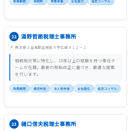
税務顧問
相続税
事業承継
会社設立
経営コンサル
湯野哲朗税理士事務所
熊本県上益城郡益城町大字広崎９１２－２
相続税対策に特化し、10年以上の経験を持つ専任チ
ームが在籍。最新の税制改正に基づき、最適な提案
を行います。
税務顧問
確定申告
法人税申告
会社設立
経営コンサル
樋口信夫税理士事務所