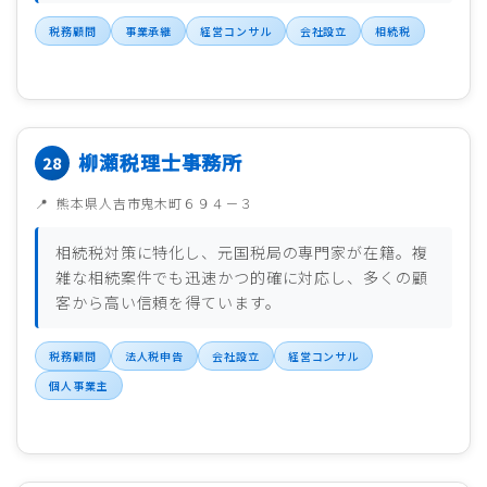
税務顧問
事業承継
経営コンサル
会社設立
相続税
柳瀬税理士事務所
熊本県人吉市鬼木町６９４－３
相続税対策に特化し、元国税局の専門家が在籍。複
雑な相続案件でも迅速かつ的確に対応し、多くの顧
客から高い信頼を得ています。
税務顧問
法人税申告
会社設立
経営コンサル
個人事業主