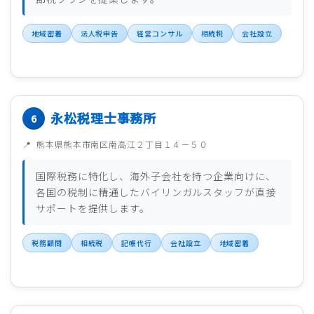
地域密着
法人税申告
経営コンサル
相続税
会社設立
永松税理士事務所
熊本県熊本市南区南高江２丁目１４－５０
国際税務に特化し、海外子会社を持つ企業向けに、
各国の税制に精通したバイリンガルスタッフが直接
サポートを提供します。
税務顧問
相続税
記帳代行
会社設立
地域密着