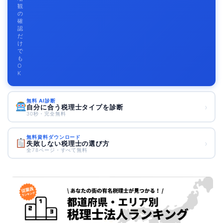
観
の
確
認
だ
け
で
も
O
K
無料 AI診断
›
自分に合う税理士タイプを診断
30秒・完全無料
無料資料ダウンロード
›
失敗しない税理士の選び方
全78ページ・すべて無料