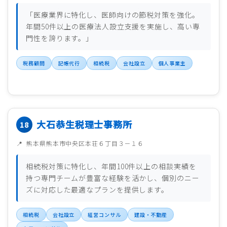
「医療業界に特化し、医師向けの節税対策を強化。
年間50件以上の医療法人設立支援を実施し、高い専
門性を誇ります。」
税務顧問
記帳代行
相続税
会社設立
個人事業主
大石恭生税理士事務所
熊本県熊本市中央区本荘６丁目３－１６
相続税対策に特化し、年間100件以上の相談実績を
持つ専門チームが豊富な経験を活かし、個別のニー
ズに対応した最適なプランを提供します。
相続税
会社設立
経営コンサル
建設・不動産