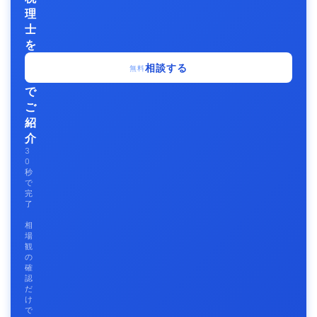
理
士
を
無
相談する
無料
料
で
ご
紹
介
3
0
秒
で
完
了
相
場
観
の
確
認
だ
け
で