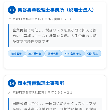
奥谷壽章税理士事務所（税理士法人）
京都府京都市中京区壬生梛ノ宮町１５－８
企業再編に特化し、税務リスクを最小限に抑える独
自の「再編スキーム」構築を提供。大手企業の実績
多数で信頼性抜群です。
地域密着
法人税申告
記帳代行
中小企業特化
個別対応
岡本清臣税理士事務所
京都府京都市伏見区東浜南町６９１－２１
国際税務に特化し、米国CPA資格を持つスタッフが
在籍。海外進出企業向けに、現地法に精通した税務