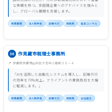
な実績を持つ。多国籍企業へのアドバイスを強みと
し、グローバル展開を支援します。
税務顧問
法人税申告
記帳代行
相続税
経営コンサル
作見藏市税理士事務所
京都府京都市山科区大宅中小路町３０－４
「AIを活用した自動化システムを導入し、記帳代行
の効率を70%向上。クライアントの業務負担を大幅
に軽減します。」
税務顧問
法人税申告
記帳代行
相続税
会社設立