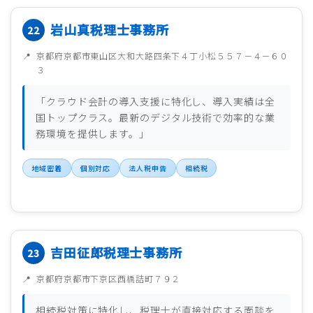
岩山真税理士事務所
京都府京都市東山区大和大路四条下４丁小松５５７－４－６０
３
「クラウド会計の導入支援に特化し、導入実績は全
国トップクラス。最新のデジタル技術で効率的な業
務環境を提供します。」
地域密着
個別対応
法人税申告
相続税
吉田征郎税理士事務所
京都府京都市下京区西橋詰町７９２
相続税対策に特化し、税理士が直接対応する面談を