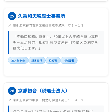
久乗和夫税理士事務所
京都府京都市右京区嵯峨天龍寺瀬戸川町１－１３
「不動産税務に特化し、30年以上の実績を持つ専門
チームが対応。相続対策や資産運用で顧客の利益を
最大化します。」
法人税申告
記帳代行
相続税
地域密着
京都初音（税理士法人）
京都府京都市中京区間之町御池上高田５０９－２Ｆ
クラウド会計ソフト「freee」の導入支援に特化