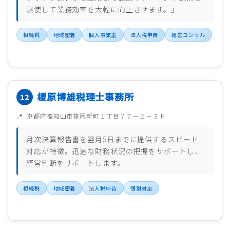
駆使して業務効率を大幅に向上させます。」
相続税
地域密着
個人事業主
法人税申告
経営コンサル
榎原博雄税理士事務所
京都府福知山市篠尾新町１丁目７７－２－３Ｆ
月次決算報告書を翌月5日までに提供するスピード
対応が特徴。迅速な財務状況の把握をサポートし、
経営判断をサポートします。
相続税
地域密着
法人税申告
個別対応