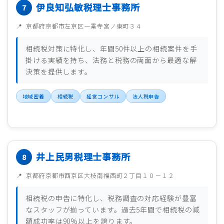
伊良知弘敏税理士事務所
京都府京都市左京区一乗寺宮ノ東町３４
相続税対策に特化し、年間50件以上の相続案件を手
掛ける実績を持ち、法務と税務の両面から最適な解
決策を提供します。
地域密着
相続税
経営コンサル
法人税申告
井上民男税理士事務所
京都府京都市西京区大枝南福西町２丁目１０－１２
相続税の申告に特化し、税務調査の対応経験が豊富
なスタッフが揃っています。過去5年間で相続税の減
額成功率は90%以上を誇ります。