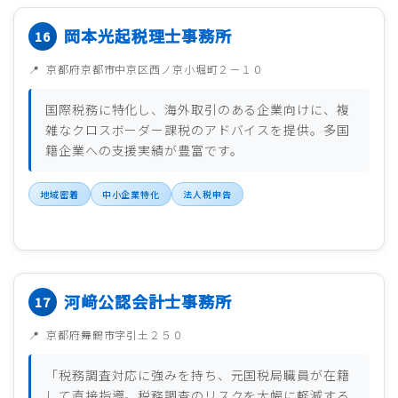
岡本光起税理士事務所
京都府京都市中京区西ノ京小堀町２－１０
国際税務に特化し、海外取引のある企業向けに、複
雑なクロスボーダー課税のアドバイスを提供。多国
籍企業への支援実績が豊富です。
地域密着
中小企業特化
法人税申告
河﨑公認会計士事務所
京都府舞鶴市字引土２５０
「税務調査対応に強みを持ち、元国税局職員が在籍
して直接指導。税務調査のリスクを大幅に軽減する