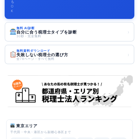
も
O
K
無料 AI診断
›
自分に合う税理士タイプを診断
30秒・完全無料
無料資料ダウンロード
›
失敗しない税理士の選び方
全78ページ・すべて無料
東京エリア
千代田・中央・港区から副都心各区まで