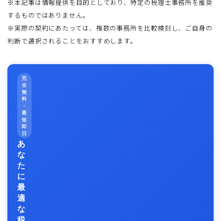
※本記事は情報提供を目的としており、特定の税理士事務所を推奨
するものではありません。
※実際の契約にあたっては、複数の事務所を比較検討し、ご自身の
判断で選択されることをおすすめします。
完
全
無
料
・
最
短
即
日
あ
な
た
に
最
適
な
税