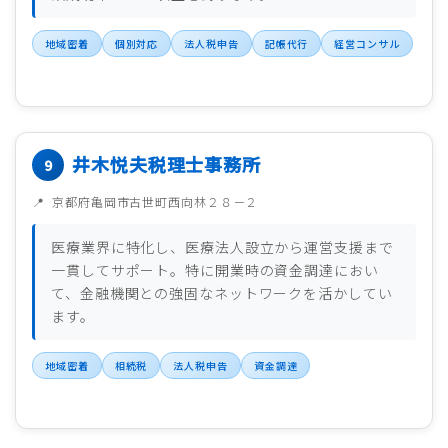
地域密着
個別対応
法人税申告
記帳代行
経営コンサル
井木悦夫税理士事務所
京都府亀岡市古世町西向林２８－２
医療業界に特化し、医療法人設立から運営支援まで
一貫してサポート。特に開業時の資金調達におい
て、金融機関との強固なネットワークを活かしてい
ます。
地域密着
相続税
法人税申告
資金調達