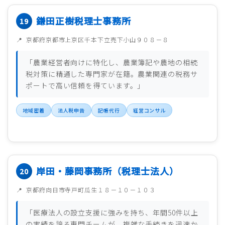
鎌田正樹税理士事務所
京都府京都市上京区千本下立売下小山９０８－８
「農業経営者向けに特化し、農業簿記や農地の相続
税対策に精通した専門家が在籍。農業関連の税務サ
ポートで高い信頼を得ています。」
地域密着
法人税申告
記帳代行
経営コンサル
岸田・藤岡事務所（税理士法人）
京都府向日市寺戸町瓜生１８－１０－１０３
「医療法人の設立支援に強みを持ち、年間50件以上
の実績を誇る専門チームが、複雑な手続きを迅速か