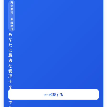
完
全
無
料
・
最
短
即
日
あ
な
た
に
最
適
な
税
理
士
を
無
相談する
無料
料
で