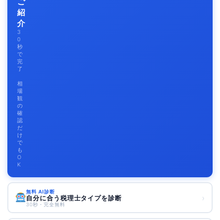
ご
紹
介
3
0
秒
で
完
了
相
場
観
の
確
認
だ
け
で
も
O
K
無料 AI診断
›
自分に合う税理士タイプを診断
30秒・完全無料