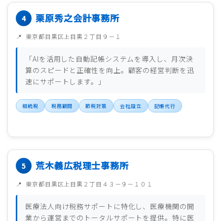
栗原秀之会計事務所
東京都目黒区上目黒２丁目９－１
「AIを活用した自動記帳システムを導入し、月次決
算のスピードと正確性を向上。顧客の経営判断を迅
速にサポートします。」
相続税
税務顧問
節税対策
会社設立
記帳代行
荒木義広税理士事務所
東京都目黒区上目黒２丁目４３－９－１０１
医療法人向け税務サポートに特化し、医療機関の開
業から運営までのトータルサポートを提供。特に医