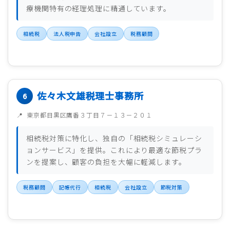
療機関特有の経理処理に精通しています。
相続税
法人税申告
会社設立
税務顧問
佐々木文雄税理士事務所
東京都目黒区鷹番３丁目７－１３－２０１
相続税対策に特化し、独自の「相続税シミュレーシ
ョンサービス」を提供。これにより最適な節税プラ
ンを提案し、顧客の負担を大幅に軽減します。
税務顧問
記帳代行
相続税
会社設立
節税対策