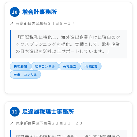
増会計事務所
東京都目黒区鷹番３丁目８－１７
「国際税務に特化し、海外進出企業向けに独自のタ
ックスプランニングを提供。実績として、欧州企業
の日本進出を50社以上サポートしています。」
税務顧問
経営コンサル
会社設立
地域密着
士業・コンサル
足達雄税理士事務所
東京都目黒区下目黒２丁目２１－２８
経営者向けの節税対策に特化し、特に不動産関連の