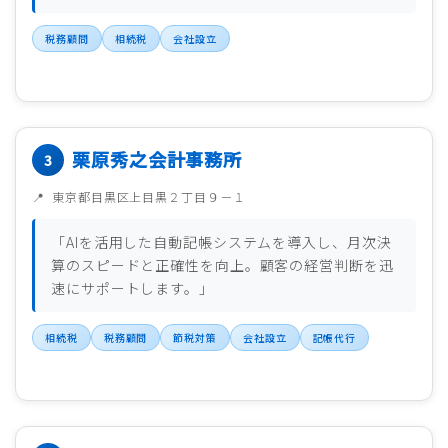
税務顧問
相続税
会社設立
栗原秀之会計事務所
東京都目黒区上目黒２丁目９－１
「AIを活用した自動記帳システムを導入し、月次決
算のスピードと正確性を向上。顧客の経営判断を迅
速にサポートします。」
相続税
税務顧問
節税対策
会社設立
記帳代行