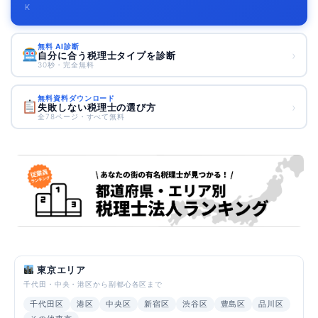
K
無料 AI診断
›
自分に合う税理士タイプを診断
30秒・完全無料
無料資料ダウンロード
›
失敗しない税理士の選び方
全78ページ・すべて無料
東京エリア
千代田・中央・港区から副都心各区まで
千代田区
港区
中央区
新宿区
渋谷区
豊島区
品川区