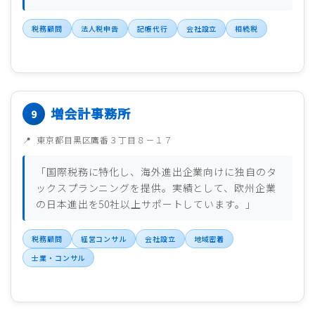
税務顧問
法人税申告
記帳代行
会社設立
相続税
増会計事務所
東京都目黒区鷹番３丁目８－１７
「国際税務に特化し、海外進出企業向けに独自のタ
ックスプランニングを提供。実績として、欧州企業
の日本進出を50社以上サポートしています。」
税務顧問
経営コンサル
会社設立
地域密着
士業・コンサル