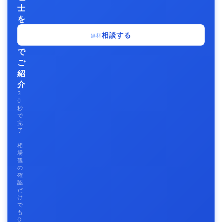
士
を
無
相談する
無料
料
で
ご
紹
介
3
0
秒
で
完
了
相
場
観
の
確
認
だ
け
で
も
O