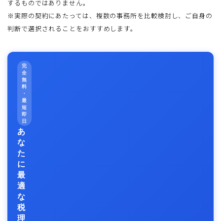
するものではありません。
※実際の契約にあたっては、複数の事務所を比較検討し、ご自身の
判断で選択されることをおすすめします。
完
全
無
料
・
最
短
即
日
あ
な
た
に
最
適
な
税
理