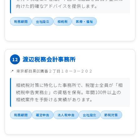
向けた的確なアドバイスを提供します。
税務顧問
会社設立
相続税
医療・福祉
渡辺税務会計事務所
東京都目黒区鷹番２丁目１８－３－２０２
相続税対策に特化した事務所で、税理士全員が「相
続税申告実務士」の資格を保有。年間100件以上の
相続案件を手掛ける実績があります。
税務顧問
確定申告
法人税申告
会社設立
節税対策