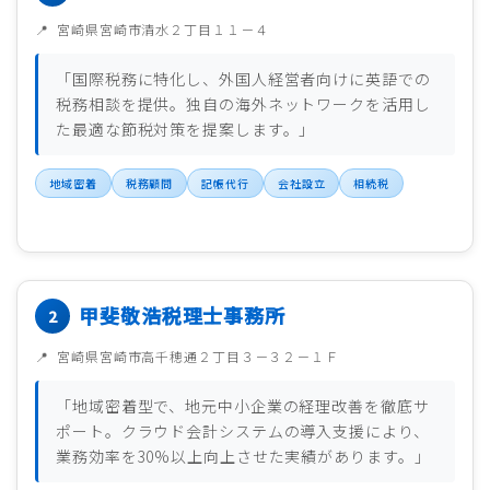
宮崎県宮崎市清水２丁目１１－４
「国際税務に特化し、外国人経営者向けに英語での
税務相談を提供。独自の海外ネットワークを活用し
た最適な節税対策を提案します。」
地域密着
税務顧問
記帳代行
会社設立
相続税
甲斐敬浩税理士事務所
宮崎県宮崎市高千穂通２丁目３－３２－１Ｆ
「地域密着型で、地元中小企業の経理改善を徹底サ
ポート。クラウド会計システムの導入支援により、
業務効率を30%以上向上させた実績があります。」