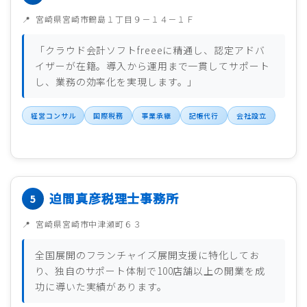
宮崎県宮崎市鶴島１丁目９－１４－１Ｆ
「クラウド会計ソフトfreeeに精通し、認定アドバ
イザーが在籍。導入から運用まで一貫してサポート
し、業務の効率化を実現します。」
経営コンサル
国際税務
事業承継
記帳代行
会社設立
迫間真彦税理士事務所
宮崎県宮崎市中津瀬町６３
全国展開のフランチャイズ展開支援に特化してお
り、独自のサポート体制で100店舗以上の開業を成
功に導いた実績があります。