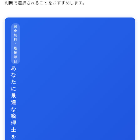
判断で選択されることをおすすめします。
完
全
無
料
・
最
短
即
日
あ
な
た
に
最
適
な
税
理
士
を