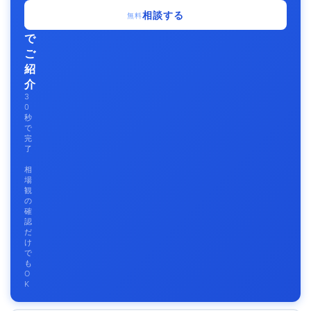
無
相談する
無料
料
で
ご
紹
介
3
0
秒
で
完
了
相
場
観
の
確
認
だ
け
で
も
O
K