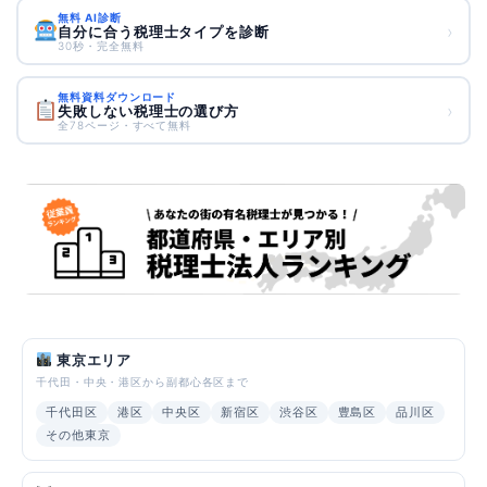
無料 AI診断
›
自分に合う税理士タイプを診断
30秒・完全無料
無料資料ダウンロード
›
失敗しない税理士の選び方
全78ページ・すべて無料
東京エリア
千代田・中央・港区から副都心各区まで
千代田区
港区
中央区
新宿区
渋谷区
豊島区
品川区
その他東京