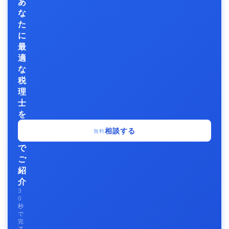
あ
な
た
に
最
適
な
税
理
士
を
無
相談する
無料
料
で
ご
紹
介
3
0
秒
で
完