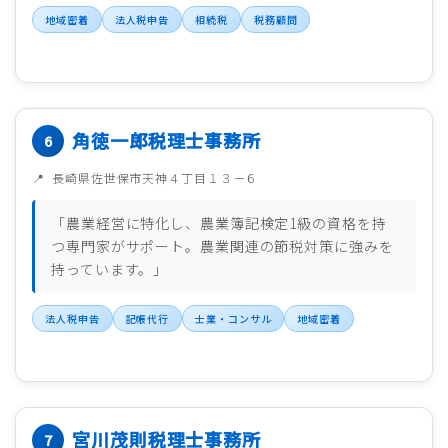
地域密着
法人税申告
相続税
税務顧問
角徳一郎税理士事務所
長崎県佐世保市天神４丁目１３－６
「農業経営に特化し、農業簿記検定1級の資格を持
つ専門家がサポート。農業関連の節税対策に強みを
持っています。」
法人税申告
記帳代行
士業・コンサル
地域密着
宮川茂則税理士事務所