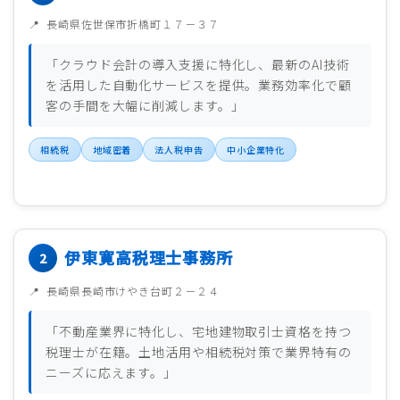
長崎県佐世保市折橋町１７－３７
「クラウド会計の導入支援に特化し、最新のAI技術
を活用した自動化サービスを提供。業務効率化で顧
客の手間を大幅に削減します。」
相続税
地域密着
法人税申告
中小企業特化
伊東寛高税理士事務所
長崎県長崎市けやき台町２－２４
「不動産業界に特化し、宅地建物取引士資格を持つ
税理士が在籍。土地活用や相続税対策で業界特有の
ニーズに応えます。」