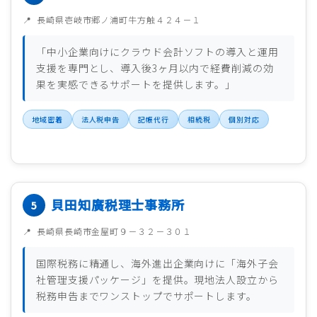
長崎県壱岐市郷ノ浦町牛方触４２４－１
「中小企業向けにクラウド会計ソフトの導入と運用
支援を専門とし、導入後3ヶ月以内で経費削減の効
果を実感できるサポートを提供します。」
地域密着
法人税申告
記帳代行
相続税
個別対応
貝田知廣税理士事務所
長崎県長崎市金屋町９－３２－３０１
国際税務に精通し、海外進出企業向けに「海外子会
社管理支援パッケージ」を提供。現地法人設立から
税務申告までワンストップでサポートします。