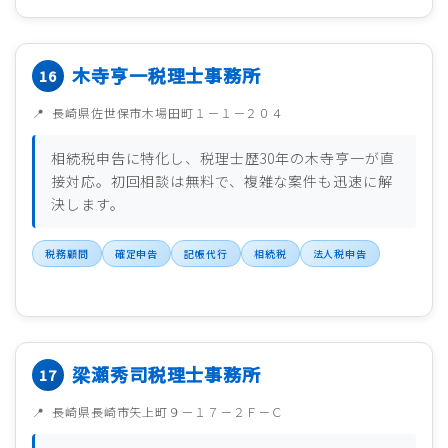
木寺亨一税理士事務所
長崎県佐世保市木場田町１－１－２０４
相続税申告に特化し、税理士歴30年の木寺亨一が直
接対応。初回相談は無料で、複雑な案件も迅速に解
決します。
税務顧問
確定申告
記帳代行
相続税
法人税申告
梁瀬秀司税理士事務所
長崎県長崎市矢上町９－１７－２Ｆ－Ｃ