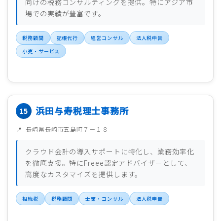
向けの税務コンサルティングを提供。特にアジア市
場での実績が豊富です。
税務顧問
記帳代行
経営コンサル
法人税申告
小売・サービス
浜田与寿税理士事務所
長崎県長崎市五島町７－１８
クラウド会計の導入サポートに特化し、業務効率化
を徹底支援。特にFreee認定アドバイザーとして、
高度なカスタマイズを提供します。
相続税
税務顧問
士業・コンサル
法人税申告