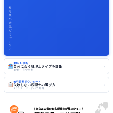
了
相
場
観
の
確
認
だ
け
で
も
O
K
無料 AI診断
›
自分に合う税理士タイプを診断
30秒・完全無料
無料資料ダウンロード
›
失敗しない税理士の選び方
全78ページ・すべて無料