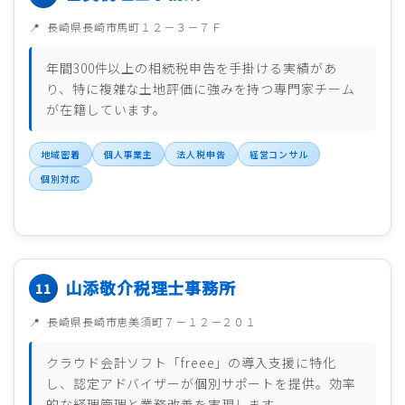
長崎県長崎市馬町１２－３－７Ｆ
年間300件以上の相続税申告を手掛ける実績があ
り、特に複雑な土地評価に強みを持つ専門家チーム
が在籍しています。
地域密着
個人事業主
法人税申告
経営コンサル
個別対応
山添敬介税理士事務所
長崎県長崎市恵美須町７－１２－２０１
クラウド会計ソフト「freee」の導入支援に特化
し、認定アドバイザーが個別サポートを提供。効率
的な経理管理と業務改善を実現します。