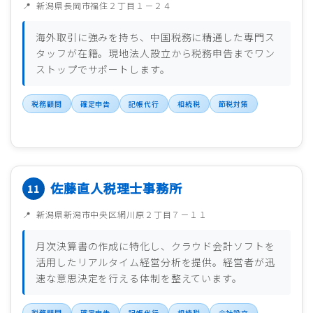
新潟県長岡市福住２丁目１－２４
海外取引に強みを持ち、中国税務に精通した専門ス
タッフが在籍。現地法人設立から税務申告までワン
ストップでサポートします。
税務顧問
確定申告
記帳代行
相続税
節税対策
佐藤直人税理士事務所
新潟県新潟市中央区網川原２丁目７－１１
月次決算書の作成に特化し、クラウド会計ソフトを
活用したリアルタイム経営分析を提供。経営者が迅
速な意思決定を行える体制を整えています。
税務顧問
確定申告
記帳代行
相続税
会社設立