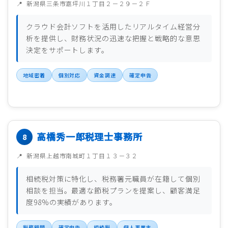
新潟県三条市嘉坪川１丁目２－２９－２Ｆ
クラウド会計ソフトを活用したリアルタイム経営分
析を提供し、財務状況の迅速な把握と戦略的な意思
決定をサポートします。
地域密着
個別対応
資金調達
確定申告
高橋秀一郎税理士事務所
新潟県上越市南城町１丁目１３－３２
相続税対策に特化し、税務署元職員が在籍して個別
相談を担当。最適な節税プランを提案し、顧客満足
度98%の実績があります。
税務顧問
確定申告
相続税
個人事業主