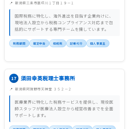
新潟県三条市嘉坪川１丁目１９－１
国際税務に特化し、海外進出を目指す企業向けに、
現地法人設立から税務コンプライアンス対応まで包
括的にサポートする専門チームを擁しています。
税務顧問
確定申告
相続税
記帳代行
個人事業主
須田幸英税理士事務所
新潟県阿賀野市天神堂 ３５２－２
医療業界に特化した税務サービスを提供し、現役医
師スタッフが医療法人設立から経営改善までを全面
サポートします。