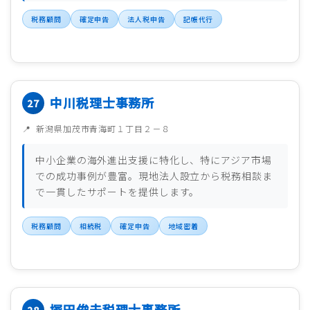
税務顧問
確定申告
法人税申告
記帳代行
中川税理士事務所
新潟県加茂市青海町１丁目２－８
中小企業の海外進出支援に特化し、特にアジア市場
での成功事例が豊富。現地法人設立から税務相談ま
で一貫したサポートを提供します。
税務顧問
相続税
確定申告
地域密着
塚田俊夫税理士事務所