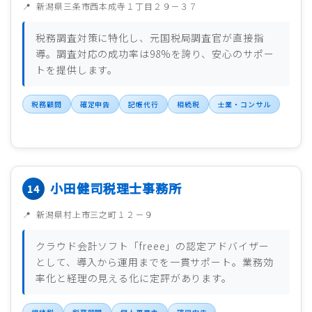
新潟県三条市西本成寺１丁目２９－３７
税務調査対策に特化し、元国税局調査官が直接指
導。調査対応の成功率は98%を誇り、安心のサポー
トを提供します。
税務顧問
確定申告
記帳代行
相続税
士業・コンサル
小田健司税理士事務所
新潟県村上市三之町１２－９
クラウド会計ソフト「freee」の認定アドバイザー
として、導入から運用までを一貫サポート。業務効
率化と経理の見える化に定評があります。