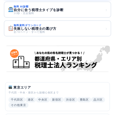
無料 AI診断
›
自分に合う税理士タイプを診断
30秒・完全無料
無料資料ダウンロード
›
失敗しない税理士の選び方
全78ページ・すべて無料
東京エリア
千代田・中央・港区から副都心各区まで
千代田区
港区
中央区
新宿区
渋谷区
豊島区
品川区
その他東京