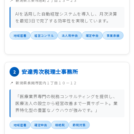
新潟県三条市旭町２丁目１３－２３
AIを活用した自動経理システムを導入し、月次決算
を最短3日で完了する効率性を実現しています。
地域密着
経営コンサル
法人税申告
確定申告
事業承継
安達秀次税理士事務所
新潟県長岡市宮内１丁目１０－１２
「医療業界専門の税務コンサルティングを提供し、
医療法人の設立から経営改善まで一貫サポート。業
界特化型の豊富なノウハウが強みです。」
地域密着
確定申告
相続税
節税対策