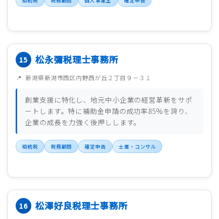
相続税
税務顧問
個人事業主
確定申告
松永彌税理士事務所
新潟県新潟市西区内野西が丘２丁目９－３１
創業支援に特化し、地元中小企業の経営革新をサポ
ートします。特に補助金申請の成功率85%を誇り、
企業の成長を力強く後押しします。
相続税
税務顧問
確定申告
士業・コンサル
松澤好良税理士事務所