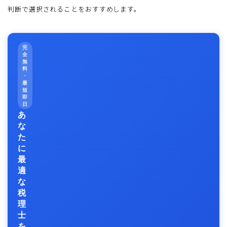
判断で選択されることをおすすめします。
完
全
無
料
・
最
短
即
日
あ
な
た
に
最
適
な
税
理
士
を