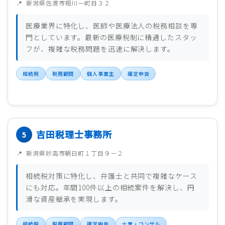
新潟県佐渡市相川一町目３２
医療業界に特化し、医師や医療法人の税務相談を専
門としています。最新の医療税制に精通したスタッ
フが、複雑な税務問題を迅速に解決します。
相続税
税務顧問
個人事業主
確定申告
吉田税理士事務所
新潟県妙高市朝日町１丁目９－２
相続税対策に特化し、弁護士と共同で複雑なケース
にも対応。年間100件以上の相続案件を解決し、円
滑な資産継承を実現します。
相続税
税務顧問
確定申告
士業・コンサル