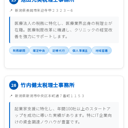
新潟県長岡市来迎寺甲２３２３－６
医療法人の税務に特化し、医療業界出身の税理士が
在籍。医療制度改革に精通し、クリニックの経営改
善を強力にサポートします。
税務顧問
確定申告
記帳代行
個人事業主
地域密着
竹内健太税理士事務所
新潟県新潟市中央区本町通７番町１１５３
起業家支援に特化し、年間100社以上のスタートア
ップを成功に導いた実績があります。特にIT企業向
けの資金調達ノウハウが豊富です。