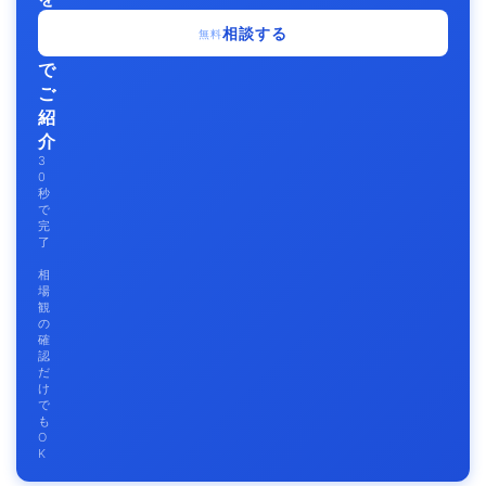
無
相談する
無料
料
で
ご
紹
介
3
0
秒
で
完
了
相
場
観
の
確
認
だ
け
で
も
O
K