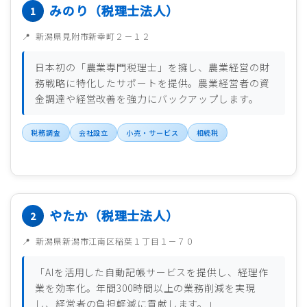
みのり（税理士法人）
新潟県見附市新幸町２－１２
日本初の「農業専門税理士」を擁し、農業経営の財
務戦略に特化したサポートを提供。農業経営者の資
金調達や経営改善を強力にバックアップします。
税務調査
会社設立
小売・サービス
相続税
やたか（税理士法人）
新潟県新潟市江南区稲葉１丁目１－７０
「AIを活用した自動記帳サービスを提供し、経理作
業を効率化。年間300時間以上の業務削減を実現
し、経営者の負担軽減に貢献します。」