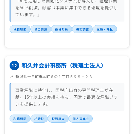
「AIを活用した自動化システムを導入し、経理作業
を50%削減。顧客は本業に集中できる環境を提供し
ています。」
税務顧問
資金調達
節税対策
税務調査
医療・福祉
和久井会計事務所（税理士法人）
新潟県十日町市本町６の１丁目５９８－２３
事業承継に特化し、国税庁出身の専門税理士が在
籍。15年以上の実績を持ち、円滑で最適な承継プラ
ンを提供します。
税務顧問
相続税
税務調査
個人事業主