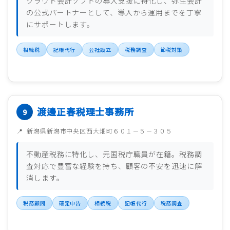
クラウド会計ソフトの導入支援に特化し、弥生会計
の公式パートナーとして、導入から運用までを丁寧
にサポートします。
相続税
記帳代行
会社設立
税務調査
節税対策
渡邊正春税理士事務所
新潟県新潟市中央区西大畑町６０１－５－３０５
不動産税務に特化し、元国税庁職員が在籍。税務調
査対応で豊富な経験を持ち、顧客の不安を迅速に解
消します。
税務顧問
確定申告
相続税
記帳代行
税務調査