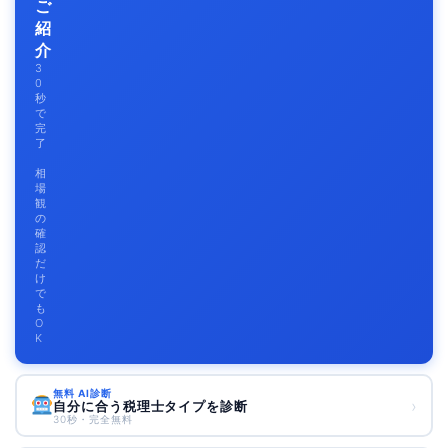
ご
紹
介
3
0
秒
で
完
了
相
場
観
の
確
認
だ
け
で
も
O
K
無料 AI診断
›
自分に合う税理士タイプを診断
30秒・完全無料