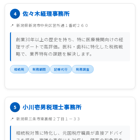
佐々木経理事務所
新潟県新潟市中央区営所通１番町２６０
創業30年以上の歴史を持ち、特に医療機関向けの経
理サポートで高評価。医科・歯科に特化した税務戦
略で、業界特有の課題を解決します。
相続税
税務顧問
記帳代行
税務調査
小川壱男税理士事務所
新潟県三条市東裏館２丁目１－３３
相続税対策に特化し、元国税庁職員が直接アドバイ