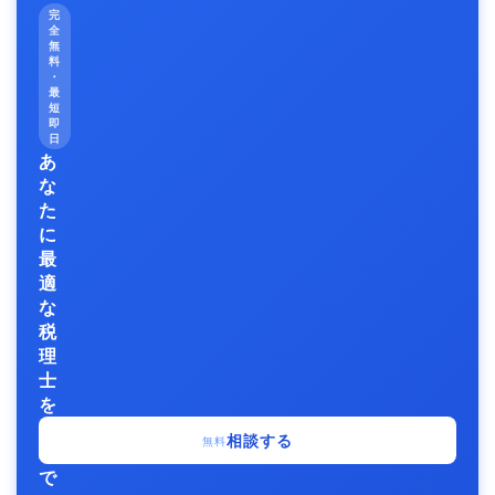
完
全
無
料
・
最
短
即
日
あ
な
た
に
最
適
な
税
理
士
を
無
相談する
無料
料
で