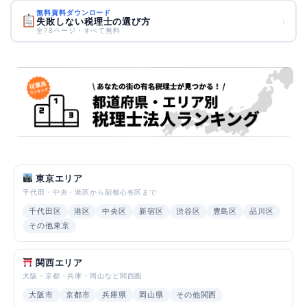
無料資料ダウンロード
›
失敗しない税理士の選び方
全78ページ・すべて無料
東京エリア
千代田・中央・港区から副都心各区まで
千代田区
港区
中央区
新宿区
渋谷区
豊島区
品川区
その他東京
関西エリア
大阪・京都・兵庫・岡山など関西圏
大阪市
京都市
兵庫県
岡山県
その他関西