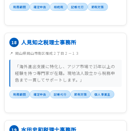
税務顧問
確定申告
相続税
記帳代行
節税対策
人見知之税理士事務所
岡山県岡山市南区福成２丁目２－１３
「海外進出支援に特化し、アジア市場で15年以上の
経験を持つ専門家が在籍。現地法人設立から税務申
告まで一貫してサポートします。」
税務顧問
確定申告
記帳代行
節税対策
個人事業主
水田忠和税理士事務所