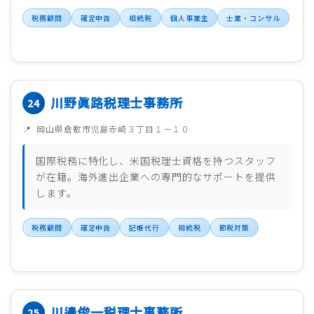
税務顧問
確定申告
相続税
個人事業主
士業・コンサル
川野眞路税理士事務所
岡山県倉敷市児島赤崎３丁目１－１０
国際税務に特化し、米国税理士資格を持つスタッフ
が在籍。海外進出企業への専門的なサポートを提供
します。
税務顧問
確定申告
記帳代行
相続税
節税対策
川邊俊一税理士事務所