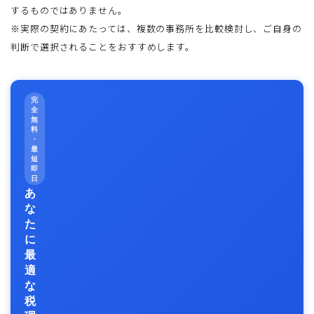
するものではありません。
※実際の契約にあたっては、複数の事務所を比較検討し、ご自身の
判断で選択されることをおすすめします。
完
全
無
料
・
最
短
即
日
あ
な
た
に
最
適
な
税