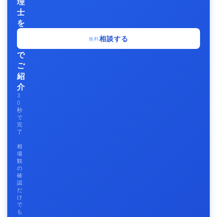
理
士
を
無
相談する
無料
料
で
ご
紹
介
3
0
秒
で
完
了
相
場
観
の
確
認
だ
け
で
も