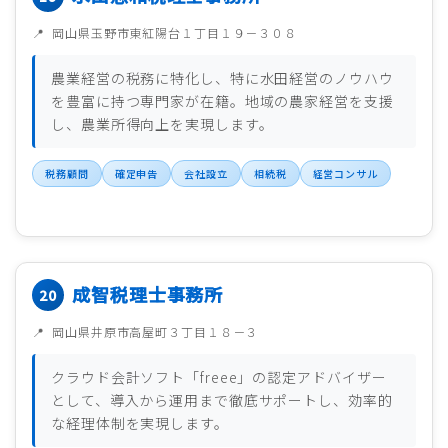
岡山県玉野市東紅陽台１丁目１９－３０８
農業経営の税務に特化し、特に水田経営のノウハウ
を豊富に持つ専門家が在籍。地域の農家経営を支援
し、農業所得向上を実現します。
税務顧問
確定申告
会社設立
相続税
経営コンサル
成智税理士事務所
岡山県井原市高屋町３丁目１８－３
クラウド会計ソフト「freee」の認定アドバイザー
として、導入から運用まで徹底サポートし、効率的
な経理体制を実現します。