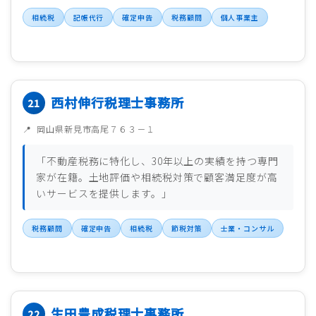
相続税
記帳代行
確定申告
税務顧問
個人事業主
西村伸行税理士事務所
岡山県新見市高尾７６３－１
「不動産税務に特化し、30年以上の実績を持つ専門
家が在籍。土地評価や相続税対策で顧客満足度が高
いサービスを提供します。」
税務顧問
確定申告
相続税
節税対策
士業・コンサル
生田豊成税理士事務所