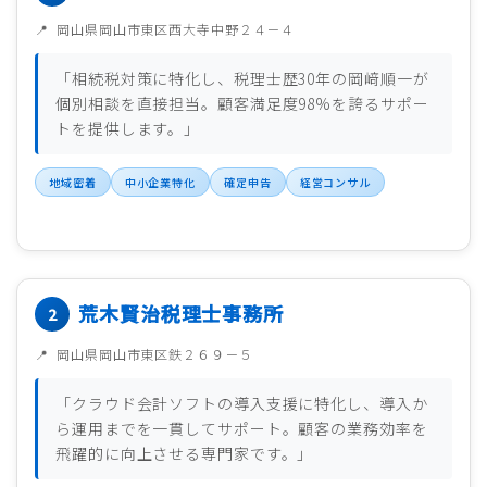
岡山県岡山市東区西大寺中野２４－４
「相続税対策に特化し、税理士歴30年の岡﨑順一が
個別相談を直接担当。顧客満足度98%を誇るサポー
トを提供します。」
地域密着
中小企業特化
確定申告
経営コンサル
荒木賢治税理士事務所
岡山県岡山市東区鉄２６９－５
「クラウド会計ソフトの導入支援に特化し、導入か
ら運用までを一貫してサポート。顧客の業務効率を
飛躍的に向上させる専門家です。」