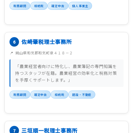
税務顧問
相続税
確定申告
個人事業主
佐崎肇税理士事務所
岡山県和気郡和気町泉４１８－２
「農業経営者向けに特化し、農業簿記の専門知識を
持つスタッフが在籍。農業経営の効率化と税務対策
を手厚くサポートします。」
税務顧問
確定申告
相続税
建設・不動産
三垣順一税理士事務所