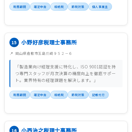
税務顧問
確定申告
相続税
節税対策
個人事業主
小野好彦税理士事務所
岡山県倉敷市玉島爪崎９５２－６
「製造業向け経理支援に特化し、ISO 9001認証を持
つ専門スタッフが月次決算の精度向上を徹底サポー
ト。業界特有の経理課題を解決します。」
税務顧問
確定申告
相続税
節税対策
記帳代行
小西治之税理士事務所