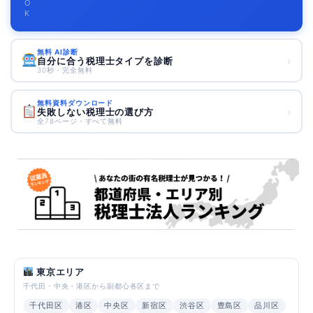
O
K
無料 AI診断
›
自分に合う税理士タイプを診断
30秒・完全無料
無料資料ダウンロード
›
失敗しない税理士の選び方
全78ページ・すべて無料
東京エリア
千代田・中央・港区から副都心各区まで
千代田区
港区
中央区
新宿区
渋谷区
豊島区
品川区