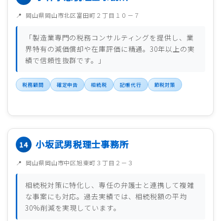
岡山県岡山市北区富田町２丁目１０－７
「製造業専門の税務コンサルティングを提供し、業
界特有の減価償却や在庫評価に精通。30年以上の実
績で信頼性抜群です。」
税務顧問
確定申告
相続税
記帳代行
節税対策
小坂武男税理士事務所
岡山県岡山市中区旭東町３丁目２－３
相続税対策に特化し、専任の弁護士と連携して複雑
な事案にも対応。過去実績では、相続税額の平均
30%削減を実現しています。