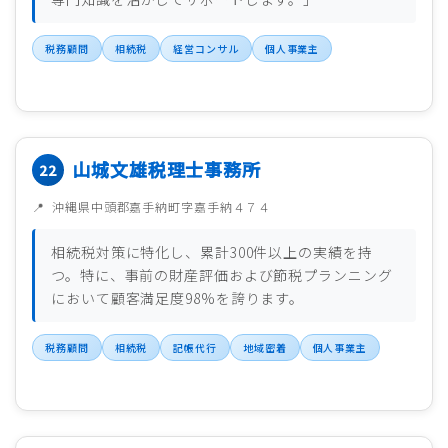
税務顧問
相続税
経営コンサル
個人事業主
山城文雄税理士事務所
沖縄県中頭郡嘉手納町字嘉手納４７４
相続税対策に特化し、累計300件以上の実績を持
つ。特に、事前の財産評価および節税プランニング
において顧客満足度98%を誇ります。
税務顧問
相続税
記帳代行
地域密着
個人事業主