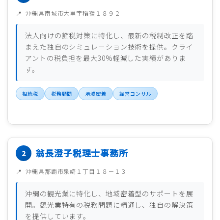
沖縄県南城市大里字稲嶺１８９２
法人向けの節税対策に特化し、最新の税制改正を踏
まえた独自のシミュレーション技術を提供。クライ
アントの税負担を最大30%軽減した実績がありま
す。
相続税
税務顧問
地域密着
経営コンサル
翁長澄子税理士事務所
沖縄県那覇市泉崎１丁目１８－１３
沖縄の観光業に特化し、地域密着型のサポートを展
開。観光業特有の税務問題に精通し、独自の解決策
を提供しています。