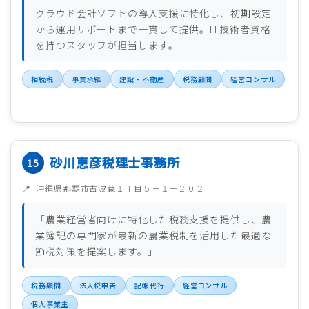
クラウド会計ソフトの導入支援に特化し、初期設定
から運用サポートまで一貫して提供。IT技術者資格
を持つスタッフが担当します。
相続税
事業承継
建設・不動産
税務顧問
経営コンサル
砂川恵彦税理士事務所
沖縄県那覇市古波蔵１丁目５－１－２０２
「農業経営者向けに特化した税務支援を提供し、農
業簿記の専門家が最新の農業税制を活用した最適な
節税対策を提案します。」
税務顧問
法人税申告
記帳代行
経営コンサル
個人事業主