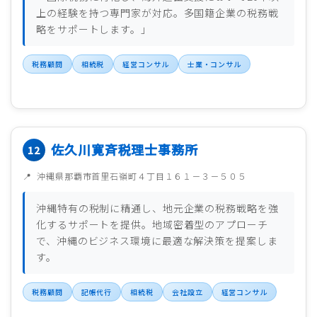
上の経験を持つ専門家が対応。多国籍企業の税務戦
略をサポートします。」
税務顧問
相続税
経営コンサル
士業・コンサル
佐久川寛斉税理士事務所
沖縄県那覇市首里石嶺町４丁目１６１－３－５０５
沖縄特有の税制に精通し、地元企業の税務戦略を強
化するサポートを提供。地域密着型のアプローチ
で、沖縄のビジネス環境に最適な解決策を提案しま
す。
税務顧問
記帳代行
相続税
会社設立
経営コンサル