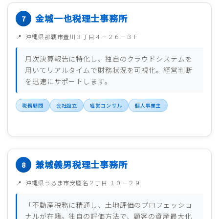
金城一也税理士事務所
沖縄県那覇市壺川３丁目４－２６－３Ｆ
月次決算報告に特化し、独自のクラウドシステムを
用いてリアルタイムで財務状況を可視化。経営判断
を迅速にサポートします。
税務顧問
会社設立
経営コンサル
個人事業主
兼城義男税理士事務所
沖縄県うるま市安慶名２丁目 １０－２９
「不動産税務に精通し、土地評価のプロフェッショ
ナルが在籍。独自の評価方法で、顧客の資産最大化