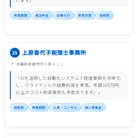
います。
税務顧問
確定申告
記帳代行
節税対策
相続税
上原香代子税理士事務所
沖縄県那覇市字小禄４１１
「AIを活用した自動化システムで経理業務を効率化
し、クライアントの経費削減を実現。年間100万円
以上のコスト削減事例も多数あります。」
相続税
税務顧問
士業・コンサル
個人事業主