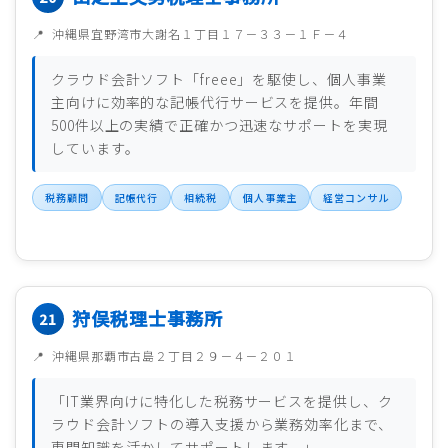
沖縄県宜野湾市大謝名１丁目１７－３３－１Ｆ－４
クラウド会計ソフト「freee」を駆使し、個人事業
主向けに効率的な記帳代行サービスを提供。年間
500件以上の実績で正確かつ迅速なサポートを実現
しています。
税務顧問
記帳代行
相続税
個人事業主
経営コンサル
狩俣税理士事務所
沖縄県那覇市古島２丁目２９－４－２０１
「IT業界向けに特化した税務サービスを提供し、ク
ラウド会計ソフトの導入支援から業務効率化まで、
専門知識を活かしてサポートします。」