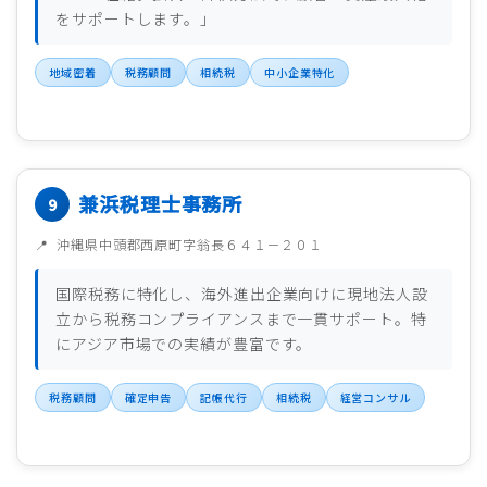
をサポートします。」
地域密着
税務顧問
相続税
中小企業特化
兼浜税理士事務所
沖縄県中頭郡西原町字翁長６４１－２０１
国際税務に特化し、海外進出企業向けに現地法人設
立から税務コンプライアンスまで一貫サポート。特
にアジア市場での実績が豊富です。
税務顧問
確定申告
記帳代行
相続税
経営コンサル