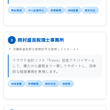
資金調達
中小企業特化
税務顧問
地域密着
個別対応
岡村盛良税理士事務所
沖縄県島尻郡与那原町字与那原１００９－４Ｆ
クラウド会計ソフト「freee」認定アドバイザーと
して、導入から運用まで一貫してサポートし、効率
的な経理業務を実現します。
地域密着
税務顧問
個別対応
相続税