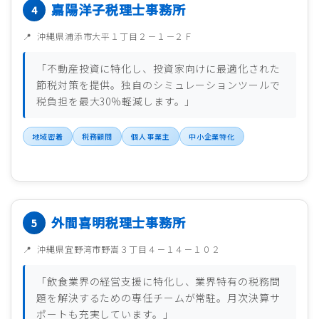
嘉陽洋子税理士事務所
沖縄県浦添市大平１丁目２－１－２Ｆ
「不動産投資に特化し、投資家向けに最適化された
節税対策を提供。独自のシミュレーションツールで
税負担を最大30%軽減します。」
地域密着
税務顧問
個人事業主
中小企業特化
外間喜明税理士事務所
沖縄県宜野湾市野嵩３丁目４－１４－１０２
「飲食業界の経営支援に特化し、業界特有の税務問
題を解決するための専任チームが常駐。月次決算サ
ポートも充実しています。」