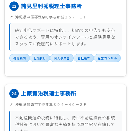
諸見里利秀税理士事務所
沖縄県中頭郡西原町字与那城２６７－１Ｆ
確定申告サポートに特化し、初めての申告でも安心
できるよう、専用のオンラインツールと経験豊富な
スタッフが徹底的にサポートします。
税務顧問
記帳代行
個人事業主
会社設立
経営コンサル
上原賢治税理士事務所
沖縄県那覇市字仲井真３９４－４０－２Ｆ
不動産関連の税務に特化し、特に不動産投資や相続
税対策において豊富な実績を持つ専門家が在籍して