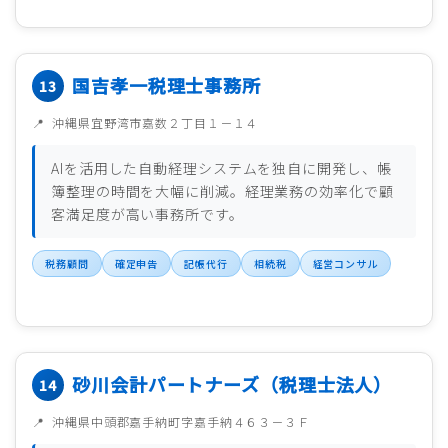
国吉孝一税理士事務所
沖縄県宜野湾市嘉数２丁目１－１４
AIを活用した自動経理システムを独自に開発し、帳
簿整理の時間を大幅に削減。経理業務の効率化で顧
客満足度が高い事務所です。
税務顧問
確定申告
記帳代行
相続税
経営コンサル
砂川会計パートナーズ（税理士法人）
沖縄県中頭郡嘉手納町字嘉手納４６３－３Ｆ