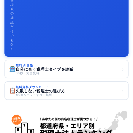
相
場
観
の
確
認
だ
け
で
も
O
K
無料 AI診断
›
自分に合う税理士タイプを診断
30秒・完全無料
無料資料ダウンロード
›
失敗しない税理士の選び方
全78ページ・すべて無料