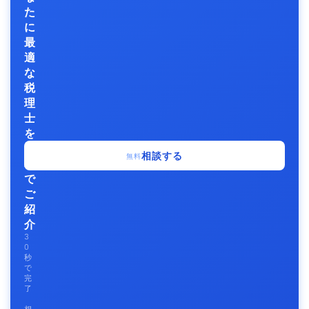
た
に
最
適
な
税
理
士
を
無
相談する
無料
料
で
ご
紹
介
3
0
秒
で
完
了