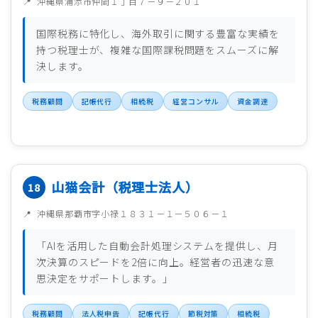
沖縄県浦添市仲間１丁目７－９－２０１
国際税務に特化し、海外取引に関する豊富な実績を
持つ税理士が、複雑な国際課税問題をスムーズに解
決します。
税務顧問
記帳代行
相続税
経営コンサル
資金調達
山猫会計（税理士法人）
沖縄県那覇市字小禄１８３１－１－５０６－１
「AIを活用した自動会計処理システムを提供し、月
次決算のスピードを2倍に向上。経営者の迅速な意
思決定をサポートします。」
税務顧問
法人税申告
記帳代行
節税対策
相続税