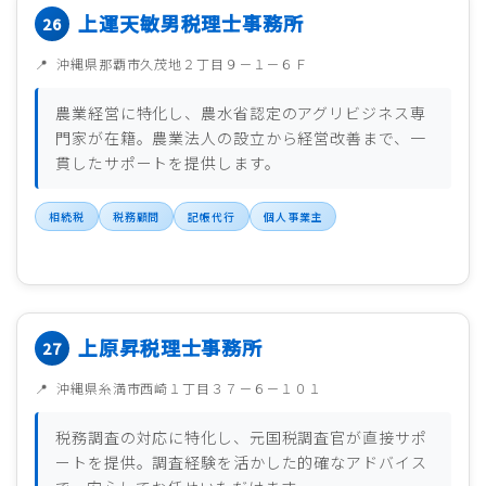
上運天敏男税理士事務所
沖縄県那覇市久茂地２丁目９－１－６Ｆ
農業経営に特化し、農水省認定のアグリビジネス専
門家が在籍。農業法人の設立から経営改善まで、一
貫したサポートを提供します。
相続税
税務顧問
記帳代行
個人事業主
上原昇税理士事務所
沖縄県糸満市西崎１丁目３７－６－１０１
税務調査の対応に特化し、元国税調査官が直接サポ
ートを提供。調査経験を活かした的確なアドバイス